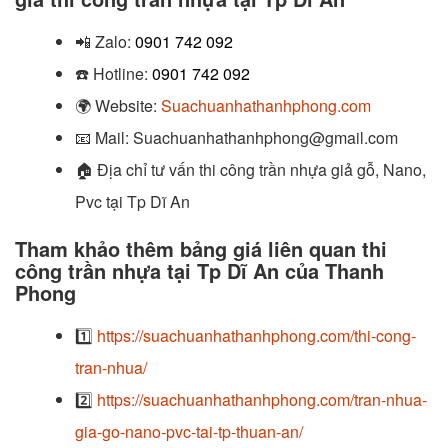
📲
Zalo:
0901 742 092
☎️
Hotline:
0901 742 092
🌍
Website:
Suachuanhathanhphong.com
📧
Mail: Suachuanhathanhphong@gmail.com
🏠
Địa chỉ tư vấn thi công trần nhựa giả gỗ, Nano,
Pvc tại Tp Dĩ An
Tham khảo thêm bảng giá liên quan thi
công trần nhựa tại Tp Dĩ An của Thanh
Phong
1️⃣
https://suachuanhathanhphong.com/thi-cong-
tran-nhua/
2️⃣
https://suachuanhathanhphong.com/tran-nhua-
gia-go-nano-pvc-tai-tp-thuan-an/