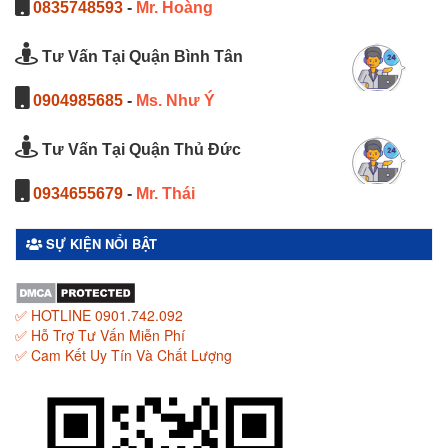
0835748593
-
Mr. Hoàng
Tư Vấn Tại Quận Bình Tân
0904985685
-
Ms. Như Ý
Tư Vấn Tại Quận Thủ Đức
0934655679
-
Mr. Thái
SỰ KIỆN NỔI BẬT
✅ HOTLINE 0901.742.092
✅ Hỗ Trợ Tư Vấn Miễn Phí
✅ Cam Kết Uy Tín Và Chất Lượng