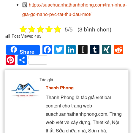
3️⃣
https://suachuanhathanhphong.com/tran-nhua-
gia-go-nano-pvc-tai-thu-dau-mot/
5/5 - (3 bình chọn)
Post Views:
483
Facebook
Twitter
LinkedIn
Instapaper
Tumblr
XIN
Re
Share
Pinterest
Share
Tác giả
Thanh Phong
Thanh Phong là tác giả viết bài
content cho trang web
suachuanhathanhphong.com. Trang
web viết về xây dựng, Thiết kế, Nội
thất, Sửa chữa nhà, Sơn nhà,