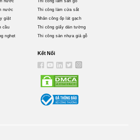
ện nước
Thi công làm sàn gỗ
m nước
Thi công làm cửa sắt
 giặt
Nhân công ốp lát gạch
n cầu
Thi công giấy dán tường
ng nghẹt
Thi công sàn nhựa giả gỗ
Kết Nối