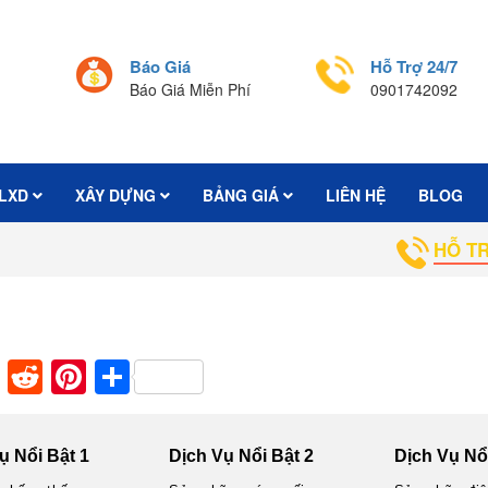
Báo Giá
Hỗ Trợ 24/7
Báo Giá Miễn Phí
0901742092
LXD
XÂY DỰNG
BẢNG GIÁ
LIÊN HỆ
BLOG
HỖ TRỢ
paper
mblr
XING
Reddit
Pinterest
Share
ụ Nổi Bật 1
Dịch Vụ Nổi Bật 2
Dịch Vụ Nổi