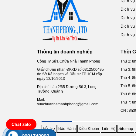
Dịch vụ
Dịch vụ
Dịch vụ
Dịch vụ
Dịch vụ
Thông tin doanh nghiệp
Thời G
Công Ty Sửa Chữa Nhà Thanh Phong
Thứ 2: 8
Giấy chứng nhận ĐKKD số 0312500495
Thứ 3: 8
do Sở Kế hoạch và Đầu tư TP.HCM cấp
Thứ 4: 8
ngày 12/10/2013
Thứ 5: 8
Địa chỉ: Lầu 2/65 Đường Số 3, Long
Trường, Quận 9
Thứ 6: 8
Mail:
Thứ 7: 8
suachuanhathanhphong@gmail.com
CN : 8h3
Chat zalo
Hỗ Trợ
Bảo Hành
Điều Khoản
Liên Hệ
Sitemap
0901742092