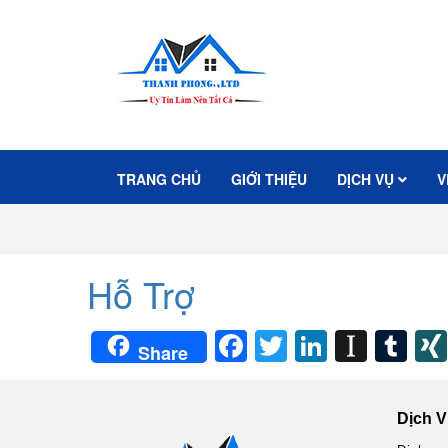
TRANG CHỦ
GIỚI THIỆU
DỊCH VỤ
V
Hỗ Trợ
Facebook
Twitter
LinkedIn
Insta
Tu
Share
Dịch V