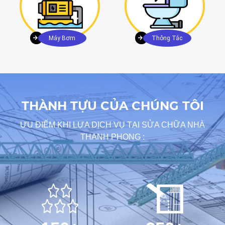
Máy Bơm
Thông Tắc
THÀNH TỰU CỦA CHÚNG TÔI
ƯU ĐIỂM KHI LỰA DỊCH VỤ TẠI SỬA CHỮA NHÀ
THANH PHONG :