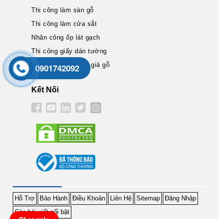
Thi công làm sàn gỗ
Thi công làm cửa sắt
Nhân công ốp lát gạch
Thi công giấy dán tường
Thi công sàn nhựa giả gỗ
0901742092
Kết Nối
Hỗ Trợ
Bảo Hành
Điều Khoản
Liên Hệ
Sitemap
Đăng Nhập
Các bài viết nổi bật