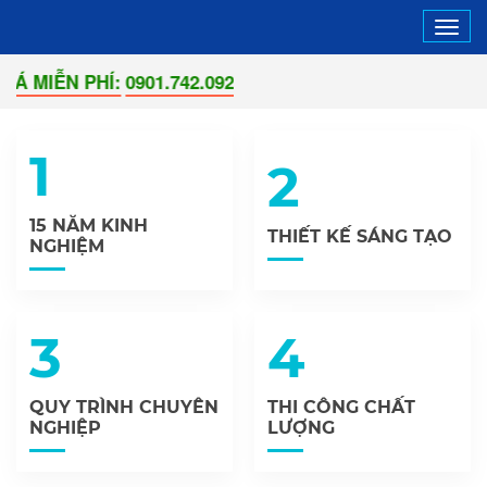
Tog
navi
IỄN PHÍ:
0901.742.092
1
2
15 NĂM KINH
THIẾT KẾ SÁNG TẠO
NGHIỆM
3
4
QUY TRÌNH CHUYÊN
THI CÔNG CHẤT
NGHIỆP
LƯỢNG