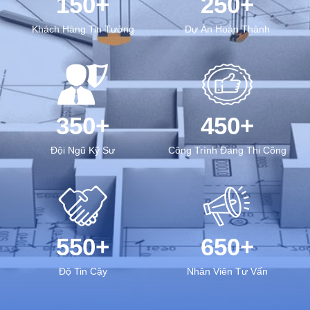
150+
250+
Khách Hàng Tin Tưởng
Dự Án Hoàn Thành
350+
450+
Đội Ngũ Kỹ Sư
Công Trình Đang Thi Công
550+
650+
Độ Tin Cậy
Nhân Viên Tư Vấn