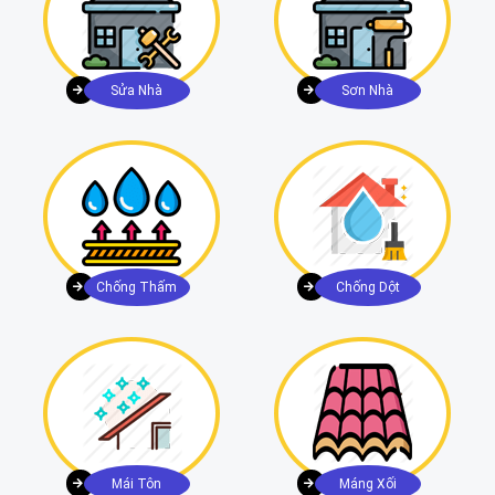
Sửa Nhà
Sơn Nhà
Chống Thấm
Chống Dột
Mái Tôn
Máng Xối