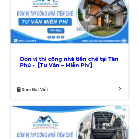
Đơn vị thi công nhà tiền chế tại Tân
Phú -【Tư Vấn – Miễn Phí】
Xem Bài Viết