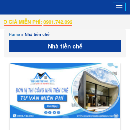
Tog
navi
:
0901.742.092
Home
»
Nhà tiền chế
Nhà tiền chế