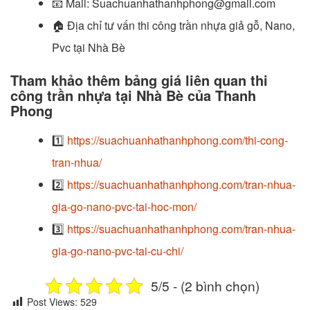
📧
Mail: Suachuanhathanhphong@gmail.com
🏠
Địa chỉ tư vấn thi công trần nhựa giả gỗ, Nano,
Pvc tại Nhà Bè
Tham khảo thêm bảng giá liên quan thi
công trần nhựa tại Nhà Bè của Thanh
Phong
1️⃣
https://suachuanhathanhphong.com/thi-cong-
tran-nhua/
2️⃣
https://suachuanhathanhphong.com/tran-nhua-
gia-go-nano-pvc-tai-hoc-mon/
3️⃣
https://suachuanhathanhphong.com/tran-nhua-
gia-go-nano-pvc-tai-cu-chi/
5/5 - (2 bình chọn)
Post Views:
529