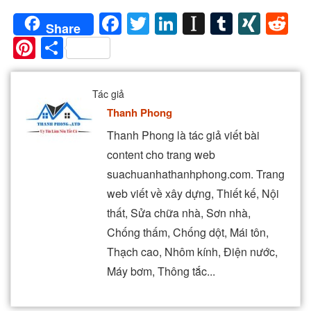
Facebook
Twitter
LinkedIn
Instapaper
Tumblr
XIN
Re
Share
Pinterest
Share
Tác giả
Thanh Phong
Thanh Phong là tác giả viết bài
content cho trang web
suachuanhathanhphong.com. Trang
web viết về xây dựng, Thiết kế, Nội
thất, Sửa chữa nhà, Sơn nhà,
Chống thấm, Chống dột, Mái tôn,
Thạch cao, Nhôm kính, Điện nước,
Máy bơm, Thông tắc...