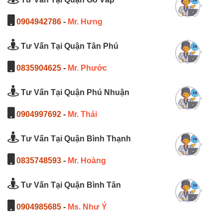
0904942786
-
Mr. Hưng
Tư Vấn Tại Quận Tân Phú
0835904625
-
Mr. Phước
Tư Vấn Tại Quận Phú Nhuận
0904997692
-
Mr. Thái
Tư Vấn Tại Quận Bình Thạnh
0835748593
-
Mr. Hoàng
Tư Vấn Tại Quận Bình Tân
0904985685
-
Ms. Như Ý