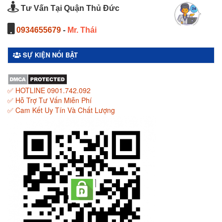
Tư Vấn Tại Quận Thủ Đức
0934655679
-
Mr. Thái
SỰ KIỆN NỔI BẬT
✅ HOTLINE 0901.742.092
✅ Hỗ Trợ Tư Vấn Miễn Phí
✅ Cam Kết Uy Tín Và Chất Lượng