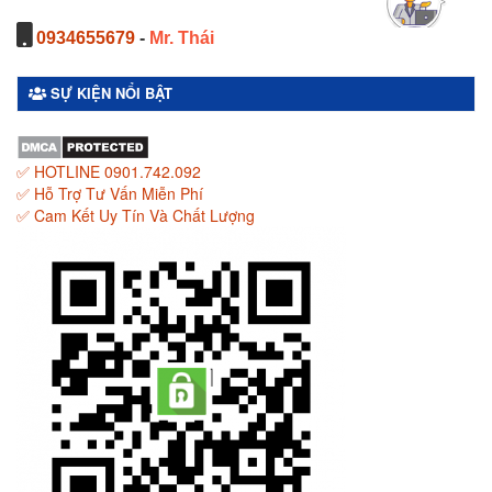
0934655679
-
Mr. Thái
SỰ KIỆN NỔI BẬT
✅ HOTLINE 0901.742.092
✅ Hỗ Trợ Tư Vấn Miễn Phí
✅ Cam Kết Uy Tín Và Chất Lượng