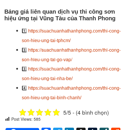
Bảng giá liên quan dịch vụ thi công sơn
hiệu ứng tại Vũng Tàu của Thanh Phong
1️⃣
https://suachuanhathanhphong.com/thi-cong-
son-hieu-ung-tai-tphcm/
https://suachuanhathanhphong.com/thi-cong-
3️⃣
son-hieu-ung-tai-go-vap/
3️⃣
https://suachuanhathanhphong.com/thi-cong-
son-hieu-ung-tai-nha-be/
4️⃣
https://suachuanhathanhphong.com/thi-cong-
son-hieu-ung-tai-binh-chanh/
5/5 - (4 bình chọn)
Post Views:
585