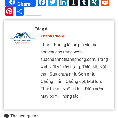
Facebook
Twitter
LinkedIn
Instapaper
Tumblr
XIN
Re
Share
Pinterest
Share
Tác giả
Thanh Phong
Thanh Phong là tác giả viết bài
content cho trang web
suachuanhathanhphong.com. Trang
web viết về xây dựng, Thiết kế, Nội
thất, Sửa chữa nhà, Sơn nhà,
Chống thấm, Chống dột, Mái tôn,
Thạch cao, Nhôm kính, Điện nước,
Máy bơm, Thông tắc...
Thẻ liên quan :