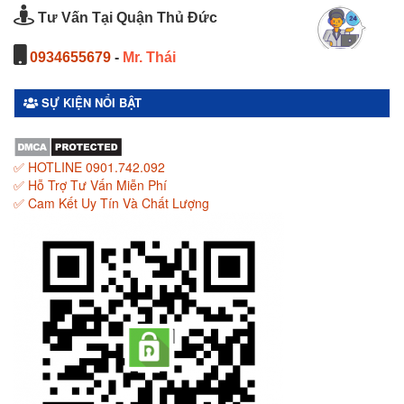
Tư Vấn Tại Quận Thủ Đức
0934655679
-
Mr. Thái
SỰ KIỆN NỔI BẬT
✅ HOTLINE 0901.742.092
✅ Hỗ Trợ Tư Vấn Miễn Phí
✅ Cam Kết Uy Tín Và Chất Lượng