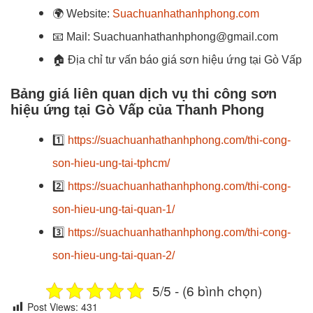
🌍
Website:
Suachuanhathanhphong.com
📧
Mail: Suachuanhathanhphong@gmail.com
🏠
Địa chỉ tư vấn báo giá sơn hiệu ứng tại Gò Vấp
Bảng giá liên quan dịch vụ thi công sơn
hiệu ứng tại Gò Vấp của Thanh Phong
1️⃣
https://suachuanhathanhphong.com/thi-cong-
son-hieu-ung-tai-tphcm/
2️⃣
https://suachuanhathanhphong.com/thi-cong-
son-hieu-ung-tai-quan-1/
3️⃣
https://suachuanhathanhphong.com/thi-cong-
son-hieu-ung-tai-quan-2/
5/5 - (6 bình chọn)
Post Views:
431