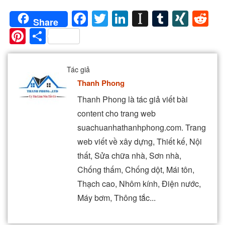
Facebook
Twitter
LinkedIn
Instapaper
Tumblr
XIN
Re
Share
Pinterest
Share
Tác giả
Thanh Phong
Thanh Phong là tác giả viết bài
content cho trang web
suachuanhathanhphong.com. Trang
web viết về xây dựng, Thiết kế, Nội
thất, Sửa chữa nhà, Sơn nhà,
Chống thấm, Chống dột, Mái tôn,
Thạch cao, Nhôm kính, Điện nước,
Máy bơm, Thông tắc...