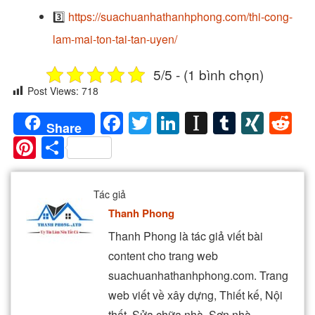
3️⃣
https://suachuanhathanhphong.com/thi-cong-
lam-mai-ton-tai-tan-uyen/
5/5 - (1 bình chọn)
Post Views:
718
Facebook
Twitter
LinkedIn
Instapaper
Tumblr
XIN
Re
Share
Pinterest
Share
Tác giả
Thanh Phong
Thanh Phong là tác giả viết bài
content cho trang web
suachuanhathanhphong.com. Trang
web viết về xây dựng, Thiết kế, Nội
thất, Sửa chữa nhà, Sơn nhà,