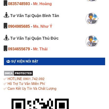
0835748593
-
Mr. Hoàng
Tư Vấn Tại Quận Bình Tân
0904985685
-
Ms. Như Ý
Tư Vấn Tại Quận Thủ Đức
0934655679
-
Mr. Thái
SỰ KIỆN NỔI BẬT
✅ HOTLINE 0901.742.092
✅ Hỗ Trợ Tư Vấn Miễn Phí
✅ Cam Kết Uy Tín Và Chất Lượng