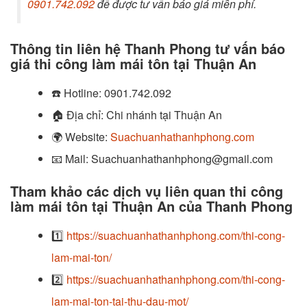
0901.742.092
để được tư vấn báo giá miễn phí.
Thông tin liên hệ Thanh Phong tư vấn báo
giá thi công làm mái tôn tại Thuận An
☎️
Hotline:
0901.742.092
🏠
Địa chỉ: Chi nhánh tại Thuận An
🌍
Website:
Suachuanhathanhphong.com
📧
Mail: Suachuanhathanhphong@gmail.com
Tham khảo các dịch vụ liên quan thi công
làm mái tôn tại Thuận An của Thanh Phong
1️⃣
https://suachuanhathanhphong.com/thi-cong-
lam-mai-ton/
2️⃣
https://suachuanhathanhphong.com/thi-cong-
lam-mai-ton-tai-thu-dau-mot/