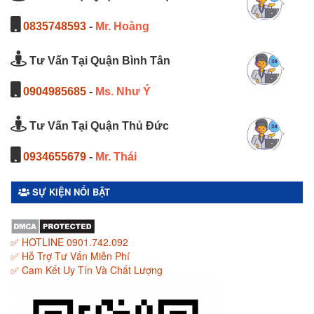
0835748593
-
Mr. Hoàng
Tư Vấn Tại Quận Bình Tân
0904985685
-
Ms. Như Ý
Tư Vấn Tại Quận Thủ Đức
0934655679
-
Mr. Thái
SỰ KIỆN NỔI BẬT
✅ HOTLINE 0901.742.092
✅ Hỗ Trợ Tư Vấn Miễn Phí
✅ Cam Kết Uy Tín Và Chất Lượng