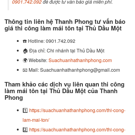
0901.742.092
để được tư vấn báo giá miễn phí.
Thông tin liên hệ Thanh Phong tư vấn báo
giá thi công làm mái tôn tại Thủ Dầu Một
☎️
Hotline:
0901.742.092
🏠
Địa chỉ: Chi nhánh tại Thủ Dầu Một
🌍
Website:
Suachuanhathanhphong.com
📧
Mail: Suachuanhathanhphong@gmail.com
Tham khảo các dịch vụ liên quan thi công
làm mái tôn tại Thủ Dầu Một của Thanh
Phong
1️⃣
https://suachuanhathanhphong.com/thi-cong-
lam-mai-ton/
2️⃣
https://suachuanhathanhphong.com/thi-cong-