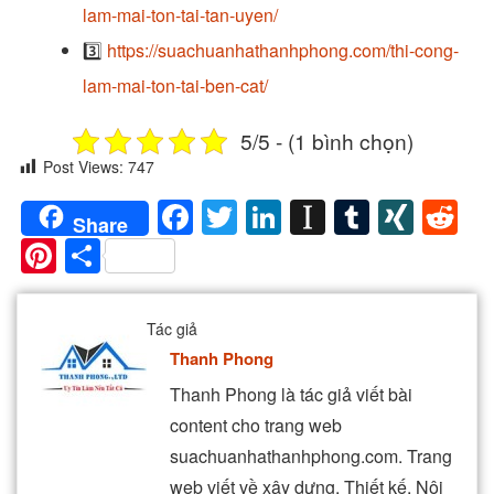
lam-mai-ton-tai-tan-uyen/
3️⃣
https://suachuanhathanhphong.com/thi-cong-
lam-mai-ton-tai-ben-cat/
5/5 - (1 bình chọn)
Post Views:
747
Facebook
Twitter
LinkedIn
Instapaper
Tumblr
XIN
Re
Share
Pinterest
Share
Tác giả
Thanh Phong
Thanh Phong là tác giả viết bài
content cho trang web
suachuanhathanhphong.com. Trang
web viết về xây dựng, Thiết kế, Nội