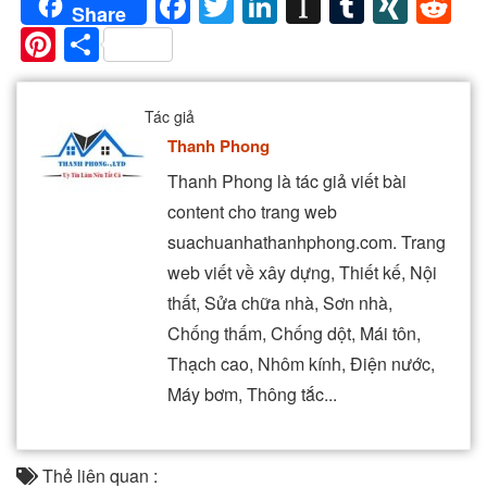
Facebook
Twitter
LinkedIn
Instapaper
Tumblr
XIN
Re
Share
Pinterest
Share
Tác giả
Thanh Phong
Thanh Phong là tác giả viết bài
content cho trang web
suachuanhathanhphong.com. Trang
web viết về xây dựng, Thiết kế, Nội
thất, Sửa chữa nhà, Sơn nhà,
Chống thấm, Chống dột, Mái tôn,
Thạch cao, Nhôm kính, Điện nước,
Máy bơm, Thông tắc...
Thẻ liên quan :