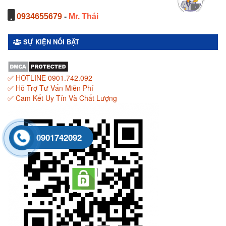
0934655679
-
Mr. Thái
SỰ KIỆN NỔI BẬT
✅ HOTLINE 0901.742.092
✅ Hỗ Trợ Tư Vấn Miễn Phí
✅ Cam Kết Uy Tín Và Chất Lượng
0901742092