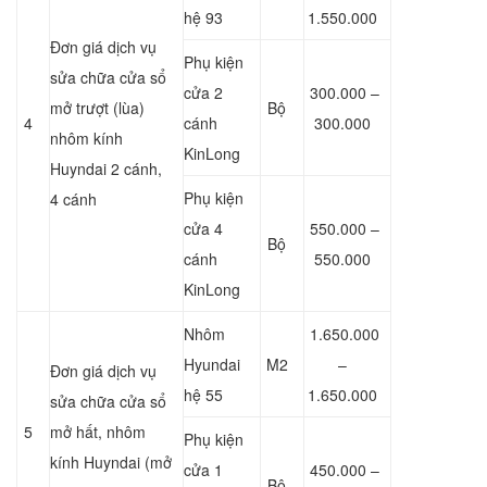
hệ 93
1.550.000
Đơn giá dịch vụ
Phụ kiện
sửa chữa cửa sổ
cửa 2
300.000 –
mở trượt (lùa)
Bộ
4
cánh
300.000
nhôm kính
KinLong
Huyndai 2 cánh,
Phụ kiện
4 cánh
cửa 4
550.000 –
Bộ
cánh
550.000
KinLong
Nhôm
1.650.000
Hyundai
M2
–
Đơn giá dịch vụ
hệ 55
1.650.000
sửa chữa cửa sổ
5
mở hất, nhôm
Phụ kiện
kính Huyndai (mở
cửa 1
450.000 –
Bộ