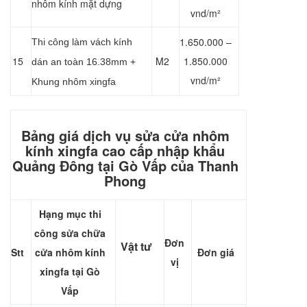
nhôm kính mặt dựng
vnd/m²
1.650.000 –
Thi công làm vách kính
15
M2
1.850.000
dán an toàn 16.38mm +
vnd/m²
Khung nhôm xingfa
Bảng giá dịch vụ sửa cửa nhôm
kính xingfa cao cấp nhập khẩu
Quảng Đông tại Gò Vấp của Thanh
Phong
Hạng mục thi
công sửa chữa
Đơn
Vật tư
Stt
cửa
nhôm kính
Đơn giá
vị
xingfa
tại Gò
Vấp