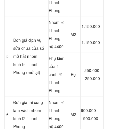
Thanh
Phong
Nhôm ☑️
1.150.000
Thanh
M2
–
Phong
Đơn giá dịch vụ
1.150.000
hệ 4400
sửa chữa cửa sổ
5
mở hất nhôm
Phụ kiện
kính ☑️ Thanh
cửa 1
250.000
Phong (mở lật)
cánh ☑️
Bộ
– 250.000
Thanh
Phong
Đơn giá thi công
Nhôm ☑️
làm vách nhôm
Thanh
900.000 –
6
M2
kính ☑️ Thanh
Phong
900.000
Phong
hệ 4400