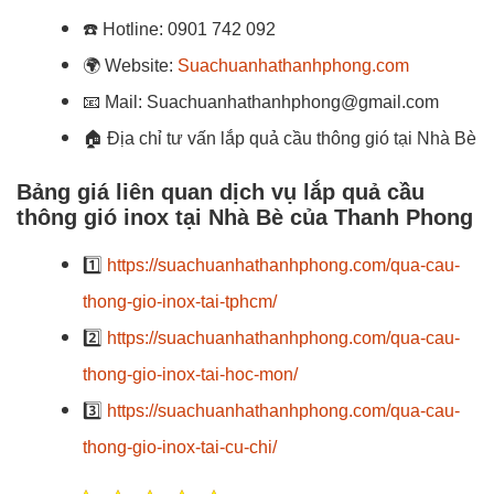
☎️
Hotline:
0901 742 092
🌍
Website:
Suachuanhathanhphong.com
📧
Mail: Suachuanhathanhphong@gmail.com
🏠
Địa chỉ tư vấn lắp quả cầu thông gió tại Nhà Bè
Bảng giá liên quan dịch vụ lắp quả cầu
thông gió inox tại Nhà Bè của Thanh Phong
1️⃣
https://suachuanhathanhphong.com/qua-cau-
thong-gio-inox-tai-tphcm/
2️⃣
https://suachuanhathanhphong.com/qua-cau-
thong-gio-inox-tai-hoc-mon/
3️⃣
https://suachuanhathanhphong.com/qua-cau-
thong-gio-inox-tai-cu-chi/