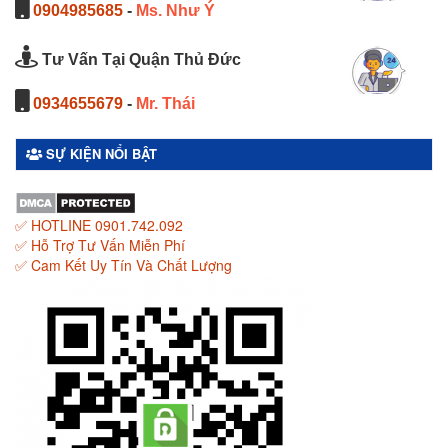
0904985685
-
Ms. Như Ý
Tư Vấn Tại Quận Thủ Đức
0934655679
-
Mr. Thái
SỰ KIỆN NỔI BẬT
✅ HOTLINE 0901.742.092
✅ Hỗ Trợ Tư Vấn Miễn Phí
✅ Cam Kết Uy Tín Và Chất Lượng