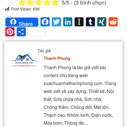
5/5 - (3 bình chọn)
Post Views:
696
Facebook
Twitter
LinkedIn
Instapaper
Tumblr
XIN
Re
Share
Pinterest
Share
Tác giả
Thanh Phong
Thanh Phong là tác giả viết bài
content cho trang web
suachuanhathanhphong.com. Trang
web viết về xây dựng, Thiết kế, Nội
thất, Sửa chữa nhà, Sơn nhà,
Chống thấm, Chống dột, Mái tôn,
Thạch cao, Nhôm kính, Điện nước,
Máy bơm, Thông tắc...