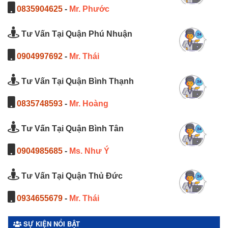
0835904625
-
Mr. Phước
Tư Vấn Tại Quận Phú Nhuận
0904997692
-
Mr. Thái
Tư Vấn Tại Quận Bình Thạnh
0835748593
-
Mr. Hoàng
Tư Vấn Tại Quận Bình Tân
0904985685
-
Ms. Như Ý
Tư Vấn Tại Quận Thủ Đức
0934655679
-
Mr. Thái
SỰ KIỆN NỔI BẬT