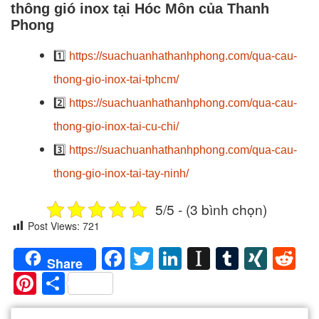
thông gió inox tại Hóc Môn của Thanh
Phong
1️⃣
https://suachuanhathanhphong.com/qua-cau-
thong-gio-inox-tai-tphcm/
2️⃣
https://suachuanhathanhphong.com/qua-cau-
thong-gio-inox-tai-cu-chi/
3️⃣
https://suachuanhathanhphong.com/qua-cau-
thong-gio-inox-tai-tay-ninh/
5/5 - (3 bình chọn)
Post Views:
721
Facebook
Twitter
LinkedIn
Instapaper
Tumblr
XIN
Re
Share
Pinterest
Share