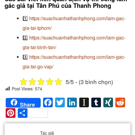
gác giả tại Tân Phú của Thanh Phong
1️⃣
https://suachuanhathanhphong.com/lam-gac-
gia-tai-tphcm/
2️⃣
https://suachuanhathanhphong.com/lam-gac-
gia-tai-binh-tan/
3️⃣
https://suachuanhathanhphong.com/lam-gac-
gia-tai-go-vap/
5/5 - (3 bình chọn)
Post Views:
574
Facebook
Twitter
LinkedIn
Instapaper
Tumblr
XIN
Re
Share
Pinterest
Share
Tác giả