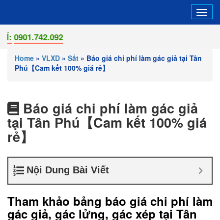
Tog
navi
01.742.092
Home
»
VLXD
»
Sắt
»
Báo giá chi phí làm gác giả tại Tân
Phú【Cam kết 100% giá rẻ】
Báo giá chi phí làm gác giả
tại Tân Phú【Cam kết 100% giá
rẻ】
Nội Dung Bài Viết
Tham khảo bảng báo giá chi phí làm
gác giả,
gác lửng, gác xép tại Tân