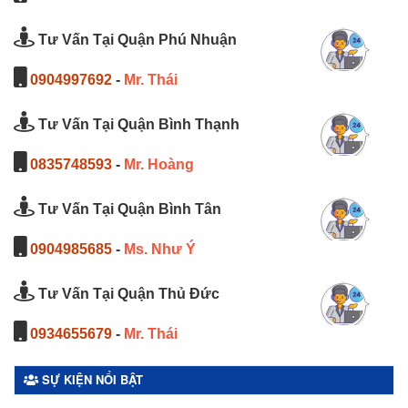
Tư Vấn Tại Quận Phú Nhuận
0904997692
-
Mr. Thái
Tư Vấn Tại Quận Bình Thạnh
0835748593
-
Mr. Hoàng
Tư Vấn Tại Quận Bình Tân
0904985685
-
Ms. Như Ý
Tư Vấn Tại Quận Thủ Đức
0934655679
-
Mr. Thái
SỰ KIỆN NỔI BẬT