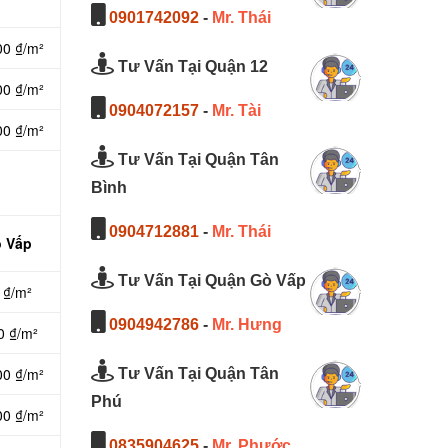
0901742092
-
Mr. Thái
00 ₫/m²
Tư Vấn Tại Quận 12
00 ₫/m²
0904072157
-
Mr. Tài
00 ₫/m²
Tư Vấn Tại Quận Tân
Bình
0904712881
-
Mr. Thái
ò Vấp
Tư Vấn Tại Quận Gò Vấp
 ₫/m²
0904942786
-
Mr. Hưng
0 ₫/m²
00 ₫/m²
Tư Vấn Tại Quận Tân
Phú
00 ₫/m²
0835904625
-
Mr. Phước