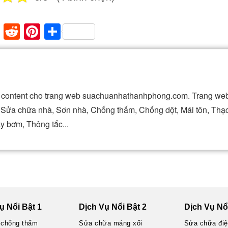
paper
mblr
XING
Reddit
Pinterest
Share
ài content cho trang web suachuanhathanhphong.com. Trang web
t, Sửa chữa nhà, Sơn nhà, Chống thấm, Chống dột, Mái tôn, Thạ
y bơm, Thông tắc...
ụ Nổi Bật 1
Dịch Vụ Nổi Bật 2
Dịch Vụ Nổi
 chống thấm
Sửa chữa máng xối
Sửa chữa đi