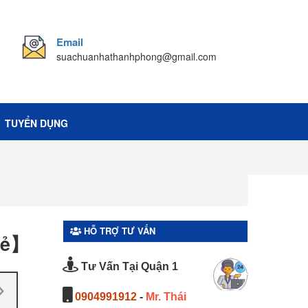
Email
suachuanhathanhphong@gmail.com
TUYỂN DỤNG
HỖ TRỢ TƯ VẤN
rẻ】
Tư Vấn Tại Quận 1
0904991912
-
Mr. Thái