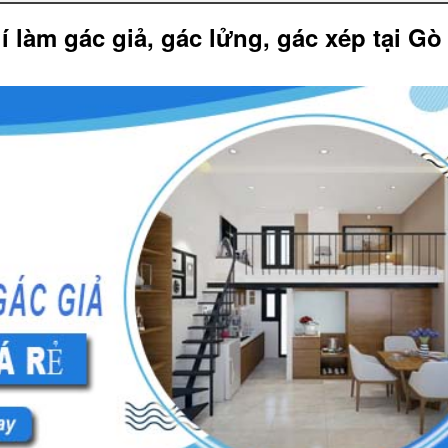
hí làm
gác giả,
gác lửng, gác xép tại Gò