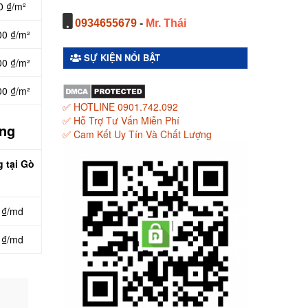
0 ₫/m²
0934655679
-
Mr. Thái
00 ₫/m²
SỰ KIỆN NỔI BẬT
00 ₫/m²
00 ₫/m²
✅ HOTLINE 0901.742.092
✅ Hỗ Trợ Tư Vấn Miễn Phí
ong
✅ Cam Kết Uy Tín Và Chất Lượng
g tại Gò
 ₫/md
 ₫/md