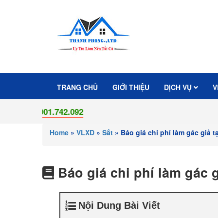
TRANG CHỦ
GIỚI THIỆU
DỊCH VỤ
V
0901.742.092
Home
»
VLXD
»
Sắt
»
Báo giá chi phí làm gác giả
Báo giá chi phí làm gác 
Nội Dung Bài Viết