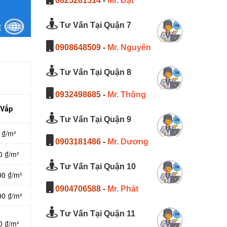
0825281514
-
Mr. Đạt
Tư Vấn Tại Quận 7
0908648509
-
Mr. Nguyên
Tư Vấn Tại Quận 8
0932498685
-
Mr. Thông
 Vấp
Tư Vấn Tại Quận 9
 ₫/m²
0903181486
-
Mr. Dương
0 ₫/m²
Tư Vấn Tại Quận 10
00 ₫/m²
0904706588
-
Mr. Phát
00 ₫/m²
Tư Vấn Tại Quận 11
0 ₫/m²