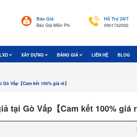
Báo Giá
Hỗ Trợ 24/7
Báo Giá Miễn Phí
0901742092
LXD
XÂY DỰNG
BẢNG GIÁ
LIÊN HỆ
BLOG
 tại Gò Vấp【Cam kết 100% giá rẻ】
giả tại Gò Vấp【Cam kết 100% giá 