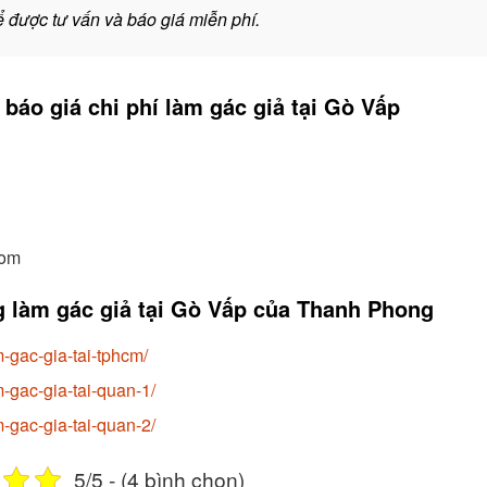
ể được tư vấn và báo giá miễn phí.
báo giá chi phí làm gác giả tại Gò Vấp
com
ng làm gác giả tại Gò Vấp của Thanh Phong
-gac-gia-tai-tphcm/
gac-gia-tai-quan-1/
gac-gia-tai-quan-2/
5/5 - (4 bình chọn)