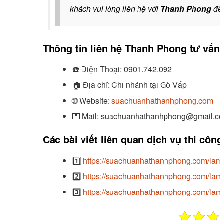
khách vui lòng liên hệ với
Thanh Phong
đ
Thông tin liên hệ Thanh Phong tư vấn 
☎️
Điện Thoại:
0901.742.092
🏠
Địa chỉ: Chi nhánh tại Gò Vấp
🌐 Website:
suachuanhathanhphong.com
💌 Mail: suachuanhathanhphong@gmail.
Các bài viết liên quan dịch vụ thi cô
1️⃣
https://suachuanhathanhphong.com/lam
2️⃣
https://suachuanhathanhphong.com/lam-
3️⃣
https://suachuanhathanhphong.com/lam-