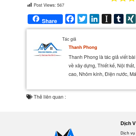
Post Views:
567
Facebook
Twitter
LinkedIn
Insta
Tu
Share
Tác giả
Thanh Phong
Thanh Phong là tác giả viết b
về xây dựng, Thiết kế, Nội thấ
cao, Nhôm kính, Điện nước, Má
Thẻ liên quan :
Dịch V
Dịch vụ