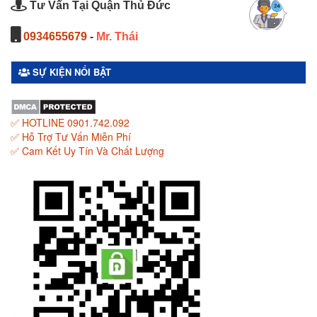
Tư Vấn Tại Quận Thủ Đức
0934655679
-
Mr. Thái
SỰ KIỆN NỔI BẬT
✅ HOTLINE 0901.742.092
✅ Hỗ Trợ Tư Vấn Miễn Phí
✅ Cam Kết Uy Tín Và Chất Lượng