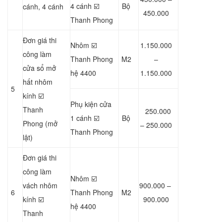
4 cánh ☑️
Bộ
cánh, 4 cánh
450.000
Thanh Phong
Đơn giá thi
Nhôm ☑️
1.150.000
công làm
Thanh Phong
M2
–
cửa sổ mở
hệ 4400
1.150.000
hất nhôm
5
kính ☑️
Phụ kiện cửa
Thanh
250.000
1 cánh ☑️
Bộ
Phong (mở
– 250.000
Thanh Phong
lật)
Đơn giá thi
công làm
Nhôm ☑️
vách nhôm
900.000 –
6
Thanh Phong
M2
kính ☑️
900.000
hệ 4400
Thanh