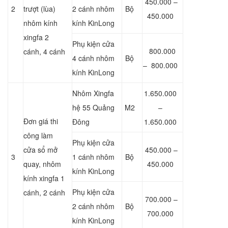
450.000 –
2
trượt (lùa)
2 cánh nhôm
Bộ
450.000
nhôm kính
kính KinLong
xingfa 2
Phụ kiện cửa
800.000
cánh, 4 cánh
4 cánh nhôm
Bộ
– 800.000
kính KinLong
Nhôm Xingfa
1.650.000
hệ 55 Quảng
M2
–
Đơn giá thi
Đông
1.650.000
công làm
Phụ kiện cửa
cửa sổ mở
450.000 –
3
1 cánh nhôm
Bộ
quay, nhôm
450.000
kính KinLong
kính xingfa 1
Phụ kiện cửa
cánh, 2 cánh
700.000 –
2 cánh nhôm
Bộ
700.000
kính KinLong