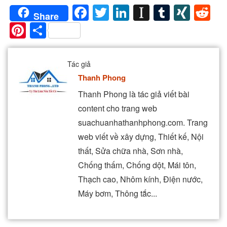
Facebook
Twitter
LinkedIn
Instapaper
Tumblr
XIN
Re
Share
Pinterest
Share
Tác giả
Thanh Phong
Thanh Phong là tác giả viết bài
content cho trang web
suachuanhathanhphong.com. Trang
web viết về xây dựng, Thiết kế, Nội
thất, Sửa chữa nhà, Sơn nhà,
Chống thấm, Chống dột, Mái tôn,
Thạch cao, Nhôm kính, Điện nước,
Máy bơm, Thông tắc...