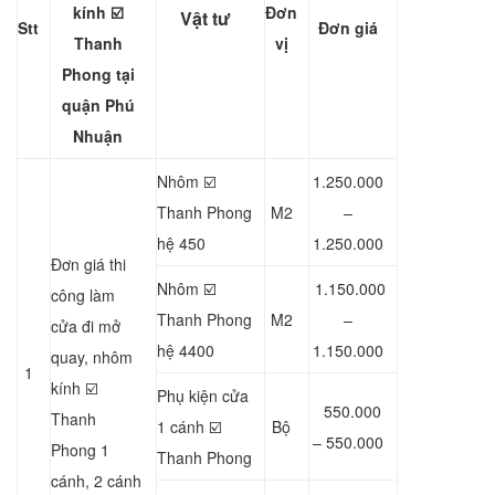
kính ☑️
Đơn
Vật tư
Stt
Đơn giá
Thanh
vị
Phong
tại
quận Phú
Nhuận
Nhôm ☑️
1.250.000
Thanh Phong
M2
–
hệ 450
1.250.000
Đơn giá thi
Nhôm ☑️
1.150.000
công làm
Thanh Phong
M2
–
cửa đi mở
hệ 4400
1.150.000
quay, nhôm
1
kính ☑️
Phụ kiện cửa
550.000
Thanh
1 cánh ☑️
Bộ
– 550.000
Phong 1
Thanh Phong
cánh, 2 cánh