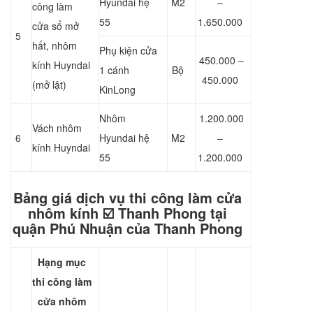
Hyundai hệ
M2
–
công làm
55
1.650.000
cửa sổ mở
5
hất, nhôm
Phụ kiện cửa
450.000 –
kính Huyndai
1 cánh
Bộ
450.000
(mở lật)
KinLong
Nhôm
1.200.000
Vách nhôm
6
Hyundai hệ
M2
–
kính Huyndai
55
1.200.000
Bảng giá dịch vụ thi công làm cửa
nhôm kính ☑️ Thanh Phong tại
quận Phú Nhuận của Thanh Phong
Hạng mục
thi công làm
cửa nhôm