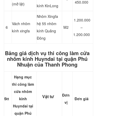
450.000
(mở lật)
kính KinLong
Nhôm Xingfa
1.200.000
Vách nhôm
hệ 55 nhôm
6
M2
–
kính xingfa
kính Quảng
1.200.000
Đông
Bảng giá dịch vụ thi công làm cửa
nhôm kính Huyndai tại quận Phú
Nhuận của Thanh Phong
Hạng mục
thi công làm
cửa nhôm
Đơn
Vật tư
Stt
kính
Đơn giá
vị
Huyndai
tại
quận Phú