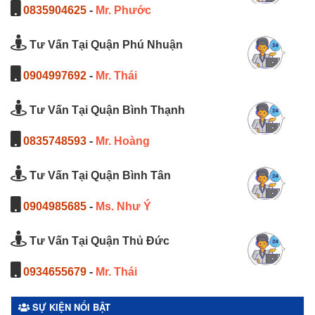
0835904625
-
Mr. Phước
Tư Vấn Tại Quận Phú Nhuận
0904997692
-
Mr. Thái
Tư Vấn Tại Quận Bình Thạnh
0835748593
-
Mr. Hoàng
Tư Vấn Tại Quận Bình Tân
0904985685
-
Ms. Như Ý
Tư Vấn Tại Quận Thủ Đức
0934655679
-
Mr. Thái
SỰ KIỆN NỔI BẬT