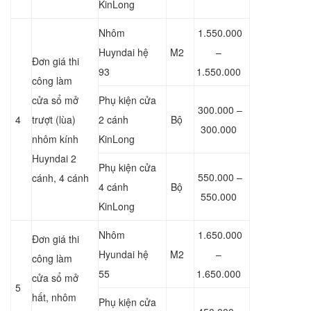
KinLong
Nhôm
1.550.000
Huyndai hệ
M2
–
Đơn giá thi
93
1.550.000
công làm
cửa sổ mở
Phụ kiện cửa
300.000 –
4
trượt (lùa)
2 cánh
Bộ
300.000
nhôm kính
KinLong
Huyndai 2
Phụ kiện cửa
550.000 –
cánh, 4 cánh
4 cánh
Bộ
550.000
KinLong
Nhôm
1.650.000
Đơn giá thi
Hyundai hệ
M2
–
công làm
55
1.650.000
cửa sổ mở
5
hất, nhôm
Phụ kiện cửa