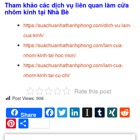
Tham khảo các dịch vụ liên quan làm cửa
nhôm kính tại Nhà Bè
https://suachuanhathanhphong.com/dich-vu-lam-
cua-kinh/
https://suachuanhathanhphong.com/lam-cua-
nhom-kinh-tai-hoc-mon/
https://suachuanhathanhphong.com/lam-cua-
nhom-kinh-tai-cu-chi/
Rate this post
Post Views:
906
Facebook
Twitter
LinkedIn
Instapaper
Tumblr
XIN
Re
Share
Pinterest
Share