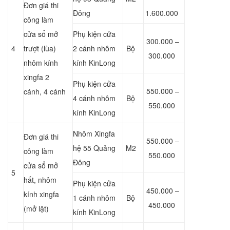
Đơn giá thi
Đông
1.600.000
công làm
cửa sổ mở
Phụ kiện cửa
300.000 –
4
trượt (lùa)
2 cánh nhôm
Bộ
300.000
nhôm kính
kính KinLong
xingfa 2
Phụ kiện cửa
550.000 –
cánh, 4 cánh
4 cánh nhôm
Bộ
550.000
kính KinLong
Nhôm Xingfa
Đơn giá thi
550.000 –
hệ 55 Quảng
M2
công làm
550.000
Đông
cửa sổ mở
5
hất, nhôm
Phụ kiện cửa
450.000 –
kính xingfa
1 cánh nhôm
Bộ
450.000
(mở lật)
kính KinLong