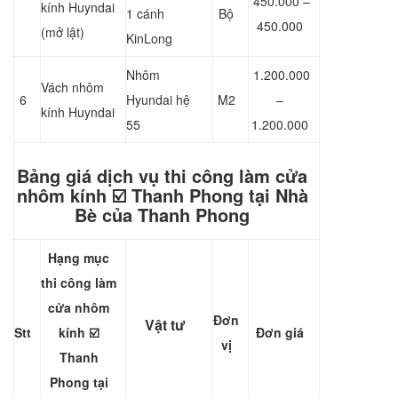
450.000 –
kính Huyndai
1 cánh
Bộ
450.000
(mở lật)
KinLong
Nhôm
1.200.000
Vách nhôm
6
Hyundai hệ
M2
–
kính Huyndai
55
1.200.000
Bảng giá dịch vụ thi công làm cửa
nhôm kính ☑️ Thanh Phong tại Nhà
Bè của Thanh Phong
Hạng mục
thi công làm
cửa nhôm
Đơn
Vật tư
Stt
kính ☑️
Đơn giá
vị
Thanh
Phong
tại