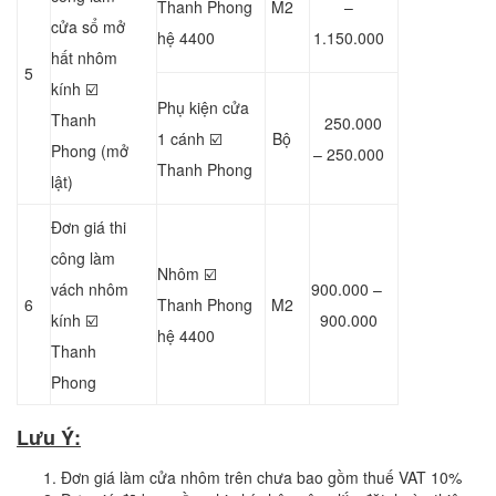
Thanh Phong
M2
–
cửa sổ mở
hệ 4400
1.150.000
hất nhôm
5
kính ☑️
Phụ kiện cửa
Thanh
250.000
1 cánh ☑️
Bộ
Phong (mở
– 250.000
Thanh Phong
lật)
Đơn giá thi
công làm
Nhôm ☑️
vách nhôm
900.000 –
6
Thanh Phong
M2
kính ☑️
900.000
hệ 4400
Thanh
Phong
Lưu Ý:
Đơn giá làm cửa nhôm trên chưa bao gồm thuế VAT 10%