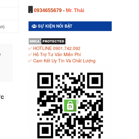
0934655679
-
Mr. Thái
SỰ KIỆN NỔI BẬT
an)
✅ HOTLINE 0901.742.092
h
✅ Hỗ Trợ Tư Vấn Miễn Phí
✅ Cam Kết Uy Tín Và Chất Lượng
ớc