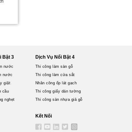
ch
 Bật 3
Dịch Vụ Nổi Bật 4
ện nước
Thi công làm sàn gỗ
m nước
Thi công làm cửa sắt
 giặt
Nhân công ốp lát gạch
n cầu
Thi công giấy dán tường
ng nghẹt
Thi công sàn nhựa giả gỗ
Kết Nối