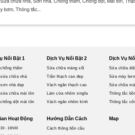
t, Sửa chữa nhà, Sơn nhà, Chống thấm, Chống dột, Mái tôn, Thạ
y bơm, Thông tắc...
ụ Nổi Bật 1
Dịch Vụ Nổi Bật 2
Dịch Vụ Nổi
 chống thấm
Sửa chữa máng xối
Sửa chữa đi
 sửa chữa nhà
Trần thạch cao đẹp
Sửa máy bơ
 sơn nhà đẹp
Vách ngăn thạch cao
Sửa chữa máy
 sửa chữa mái tôn
Làm cửa nhôm xingfa
Thông tắc bồ
 chống dột mái tôn
Vách ngăn nhôm kính
Thông tắc cố
ian Hoạt Động
Hướng Dẫn Cách
Map
h30 - 18h00
Cách thông bồn cầu