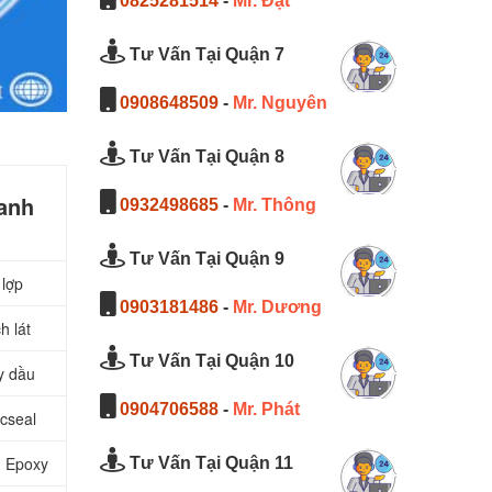
0825281514
-
Mr. Đạt
Tư Vấn Tại Quận 7
0908648509
-
Mr. Nguyên
Tư Vấn Tại Quận 8
anh
0932498685
-
Mr. Thông
Tư Vấn Tại Quận 9
 lợp
0903181486
-
Mr. Dương
h lát
Tư Vấn Tại Quận 10
y dầu
0904706588
-
Mr. Phát
cseal
n Epoxy
Tư Vấn Tại Quận 11