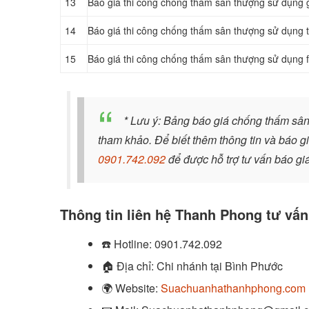
13
Báo giá thi công chống thấm sân thượng sử dụng g
14
Báo giá thi công chống thấm sân thượng sử dụng t
15
Báo giá thi công chống thấm sân thượng sử dụng
* Lưu ý: Bảng báo giá chống thấm sâ
tham khảo. Để biết thêm thông tin và báo gi
0901.742.092
để được hỗ trợ tư vấn báo gi
Thông tin liên hệ Thanh Phong tư vấ
☎️
Hotline:
0901.742.092
🏠
Địa chỉ: Chi nhánh tại Bình Phước
🌍
Website:
Suachuanhathanhphong.com