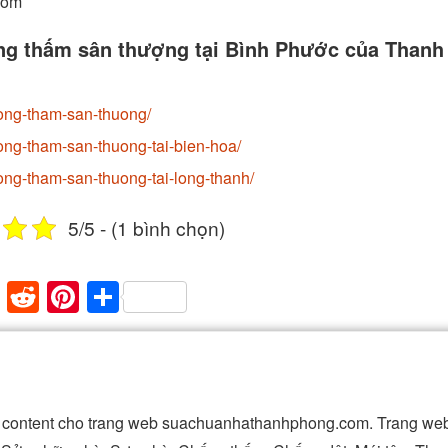
com
ống thấm sân thượng tại Bình Phước của Thanh
ong-tham-san-thuong/
ng-tham-san-thuong-tai-bien-hoa/
ng-tham-san-thuong-tai-long-thanh/
5/5 - (1 bình chọn)
paper
mblr
XING
Reddit
Pinterest
Share
ài content cho trang web suachuanhathanhphong.com. Trang web