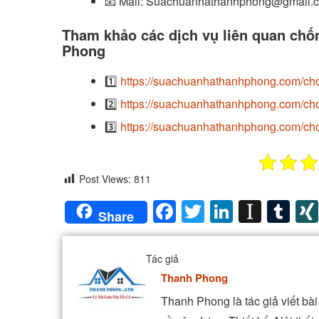
📧
Mail: Suachuanhathanhphong@gmail.
Tham khảo các dịch vụ liên quan ch
Phong
1️⃣
https://suachuanhathanhphong.com/ch
2️⃣
https://suachuanhathanhphong.com/cho
3️⃣
https://suachuanhathanhphong.com/cho
Post Views:
811
Facebook
Twitter
LinkedIn
Insta
Tu
Share
Tác giả
Thanh Phong
Thanh Phong là tác giả viết b