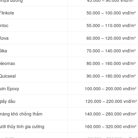
 nhựa đường
45.000 – 90.000 vnđ/m²
linkote
50.000 – 100.000 vnđ/m²
Intoc
55.000 – 110.000 vnđ/m²
 Kova
60.000 – 120.000 vnđ/m²
Sika
70.000 – 140.000 vnđ/m²
g Neomax
80.000 – 160.000 vnđ/m²
Quicseal
90.000 – 180.000 vnđ/m²
 sơn Epoxy
100.000 – 200.000 vnđ/m²
giấy dầu
120.000 – 220.000 vnđ/m²
 màng khò chống thấm
140.000 – 280.000 vnđ/m²
ới thủy tinh gia cường
160.000 – 320.000 vnđ/m²