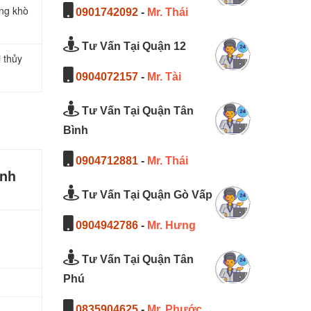
ng khò
0901742092
-
Mr. Thái
Tư Vấn Tại Quận 12
 thủy
0904072157
-
Mr. Tài
Tư Vấn Tại Quận Tân
Bình
0904712881
-
Mr. Thái
anh
Tư Vấn Tại Quận Gò Vấp
0904942786
-
Mr. Hưng
Tư Vấn Tại Quận Tân
Phú
0835904625
-
Mr. Phước