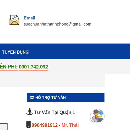
Email
suachuanhathanhphong@gmail.com
TUYỂN DỤNG
901.742.092
HỖ TRỢ TƯ VẤN
Tư Vấn Tại Quận 1
0904991912
-
Mr. Thái