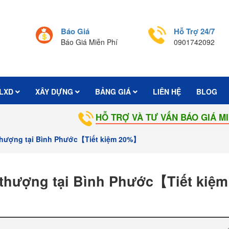
Báo Giá
Hỗ Trợ 24/7
Báo Giá Miễn Phí
0901742092
LXD
XÂY DỰNG
BẢNG GIÁ
LIÊN HỆ
BLOG
HỖ TRỢ VÀ TƯ VẤN BÁO GIÁ MIỄN PHÍ:
0
thượng tại Bình Phước【Tiết kiệm 20%】
thượng tại Bình Phước【Tiết kiệm