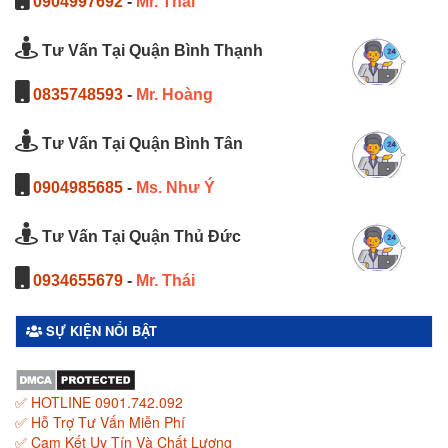
0904997692
-
Mr. Thái
Tư Vấn Tại Quận Bình Thạnh
0835748593
-
Mr. Hoàng
Tư Vấn Tại Quận Bình Tân
0904985685
-
Ms. Như Ý
Tư Vấn Tại Quận Thủ Đức
0934655679
-
Mr. Thái
SỰ KIỆN NỔI BẬT
✅ HOTLINE 0901.742.092
✅ Hỗ Trợ Tư Vấn Miễn Phí
✅ Cam Kết Uy Tín Và Chất Lượng