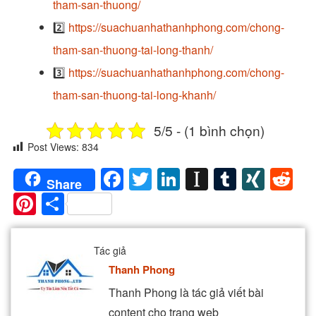
tham-san-thuong/
2️⃣
https://suachuanhathanhphong.com/chong-
tham-san-thuong-tai-long-thanh/
3️⃣
https://suachuanhathanhphong.com/chong-
tham-san-thuong-tai-long-khanh/
5/5 - (1 bình chọn)
Post Views:
834
Facebook
Twitter
LinkedIn
Instapaper
Tumblr
XIN
Re
Share
Pinterest
Share
Tác giả
Thanh Phong
Thanh Phong là tác giả viết bài
content cho trang web