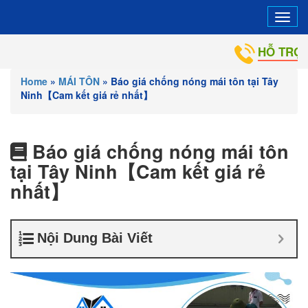
Tog
navi
HỖ TRỢ VÀ TƯ VẤN
Home
»
MÁI TÔN
»
Báo giá chống nóng mái tôn tại Tây
Ninh【Cam kết giá rẻ nhất】
Báo giá chống nóng mái tôn
tại Tây Ninh【Cam kết giá rẻ
nhất】
Nội Dung Bài Viết