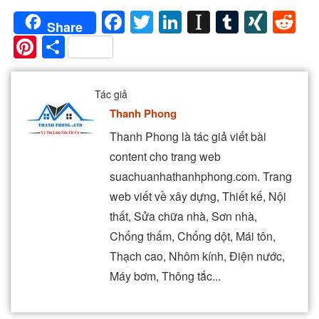
Facebook
Twitter
LinkedIn
Instapaper
Tumblr
XIN
Re
Share
Pinterest
Share
Tác giả
Thanh Phong
Thanh Phong là tác giả viết bài
content cho trang web
suachuanhathanhphong.com. Trang
web viết về xây dựng, Thiết kế, Nội
thất, Sửa chữa nhà, Sơn nhà,
Chống thấm, Chống dột, Mái tôn,
Thạch cao, Nhôm kính, Điện nước,
Máy bơm, Thông tắc...