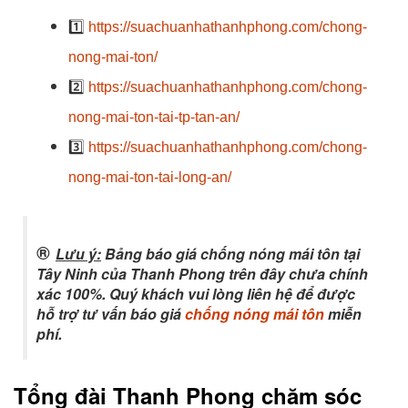
1️⃣
https://suachuanhathanhphong.com/chong-
nong-mai-ton/
2️⃣
https://suachuanhathanhphong.com/chong-
nong-mai-ton-tai-tp-tan-an/
3️⃣
https://suachuanhathanhphong.com/chong-
nong-mai-ton-tai-long-an/
®
Lưu ý:
Bảng báo giá chống nóng mái tôn tại
Tây Ninh của Thanh Phong trên đây chưa chính
xác 100%. Quý khách vui lòng liên hệ để được
hỗ trợ tư vấn báo giá
chống nóng mái tôn
miễn
phí.
Tổng đài Thanh Phong chăm sóc