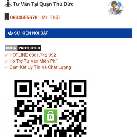
Tư Vấn Tại Quận Thủ Đức
0934655679
-
Mr. Thái
SỰ KIỆN NỔI BẬT
✅ HOTLINE 0901.742.092
✅ Hỗ Trợ Tư Vấn Miễn Phí
✅ Cam Kết Uy Tín Và Chất Lượng