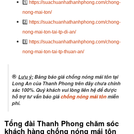
1️⃣
https://suachuanhathanhphong.com/chong-
nong-mai-ton/
2️⃣
https://suachuanhathanhphong.com/chong-
nong-mai-ton-tai-tp-di-an/
3️⃣
https://suachuanhathanhphong.com/chong-
nong-mai-ton-tai-tp-thuan-an/
®
Lưu ý:
Bảng báo giá chống nóng mái tôn tại
Long An của Thanh Phong trên đây chưa chính
xác 100%. Quý khách vui lòng liên hệ để được
hỗ trợ tư vấn báo giá
chống nóng mái tôn
miễn
phí.
Tổng đài Thanh Phong chăm sóc
khách hàng chống nóng mái tôn