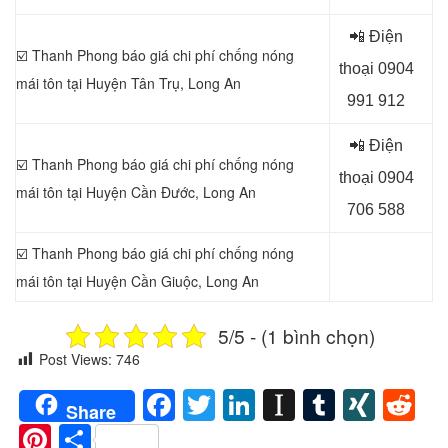
📲 Điện
☑️ Thanh Phong báo giá chi phí chống nóng
thoại 0904
mái tôn tại Huyện Tân Trụ
, Long An
991 912
📲 Điện
☑️ Thanh Phong báo giá chi phí chống nóng
thoại 0
904
mái tôn tại Huyện Cần Đước
, Long An
706 588
☑️ Thanh Phong báo giá chi phí chống nóng
mái tôn tại Huyện Cần Giuộc
, Long An
5/5 - (1 bình chọn)
Post Views:
746
Facebook
Twitter
LinkedIn
Instapaper
Tumblr
XIN
Re
Share
Pinterest
Share