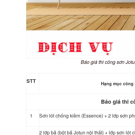
Báo giá thi công sơn Jot
STT
Hạng mục công 
Báo giá thi c
1
Sơn lót chống kiềm (Essence) + 2 lớp sơn phủ
2 lớp bả (bột bả Jotun nội thất) + lớp sơn ló