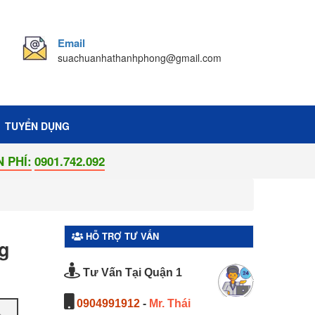
Email
suachuanhathanhphong@gmail.com
TUYỂN DỤNG
1.742.092
HỖ TRỢ TƯ VẤN
g
Tư Vấn Tại Quận 1
0904991912
-
Mr. Thái