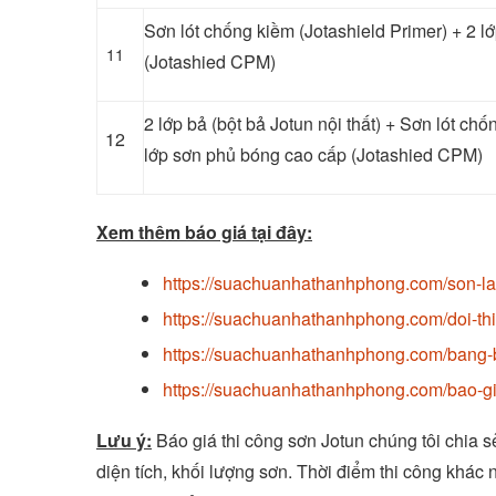
Sơn lót chống kiềm (Jotashield Primer) + 2 
11
(Jotashied CPM)
2 lớp bả (bột bả Jotun nội thất) + Sơn lót chố
12
lớp sơn phủ bóng cao cấp (Jotashied CPM)
Xem thêm báo giá tại đây:
https://suachuanhathanhphong.com/son-la
https://suachuanhathanhphong.com/doi-th
https://suachuanhathanhphong.com/bang-b
https://suachuanhathanhphong.com/bao-gi
Lưu ý:
Báo giá thi công sơn Jotun chúng tôi chia s
diện tích, khối lượng sơn. Thời điểm thi công khác