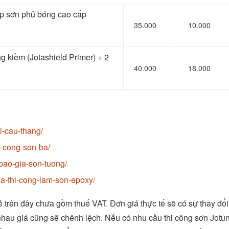
lớp sơn phủ bóng cao cấp
35.000
10.000
ng kiềm (Jotashield Primer) + 2
40.000
18.000
i-cau-thang/
i-cong-son-ba/
ao-gia-son-tuong/
a-thi-cong-lam-son-epoxy/
ẻ trên đây chưa gồm thuế VAT. Đơn giá thực tế sẽ có sự thay đổi
 nhau giá cũng sẽ chênh lệch. Nếu có nhu cầu thi công sơn Jotu