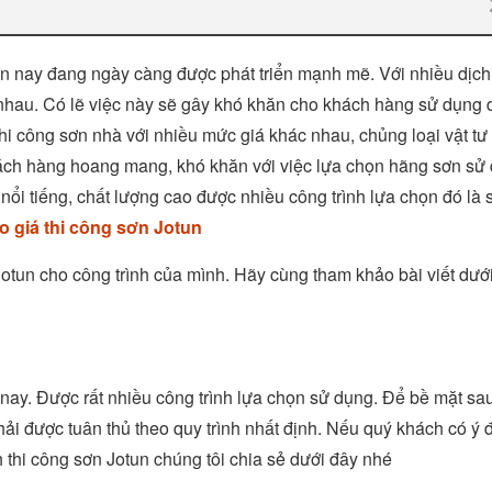
iện nay đang ngày càng được phát triển mạnh mẽ. Với nhiều dịch
 nhau. Có lẽ việc này sẽ gây khó khăn cho khách hàng sử dụng d
 thi công sơn nhà với nhiều mức giá khác nhau, chủng loại vật tư
ách hàng hoang mang, khó khăn với việc lựa chọn hãng sơn sử
nổi tiếng, chất lượng cao được nhiều công trình lựa chọn đó là 
o giá thi công sơn Jotun
otun cho công trình của mình. Hãy cùng tham khảo bài viết dướ
n nay. Được rất nhiều công trình lựa chọn sử dụng. Để bề mặt sau
ải được tuân thủ theo quy trình nhất định. Nếu quý khách có ý đ
h thi công sơn Jotun chúng tôi chia sẻ dưới đây nhé