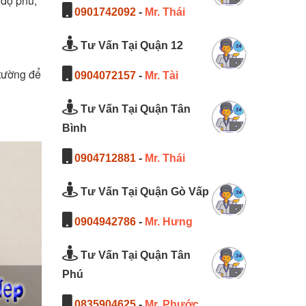
 độ phủ,
0901742092
-
Mr. Thái
Tư Vấn Tại Quận 12
 tường để
0904072157
-
Mr. Tài
Tư Vấn Tại Quận Tân
Bình
0904712881
-
Mr. Thái
Tư Vấn Tại Quận Gò Vấp
0904942786
-
Mr. Hưng
Tư Vấn Tại Quận Tân
Phú
0835904625
-
Mr. Phước