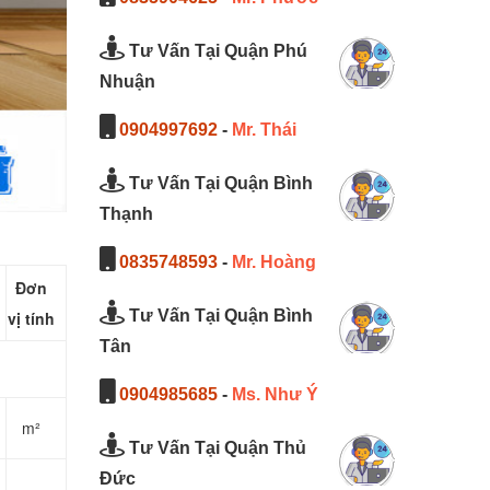
Tư Vấn Tại Quận Phú
Nhuận
0904997692
-
Mr. Thái
Tư Vấn Tại Quận Bình
Thạnh
0835748593
-
Mr. Hoàng
Đơn
Tư Vấn Tại Quận Bình
vị tính
Tân
0904985685
-
Ms. Như Ý
m²
Tư Vấn Tại Quận Thủ
Đức