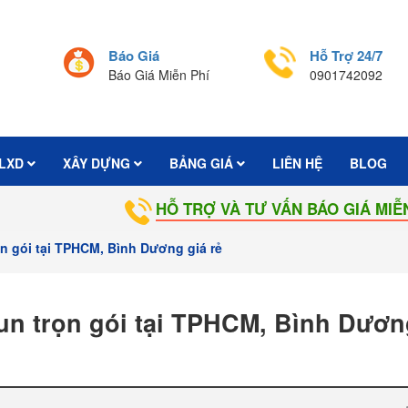
Báo Giá
Hỗ Trợ 24/7
Báo Giá Miễn Phí
0901742092
LXD
XÂY DỰNG
BẢNG GIÁ
LIÊN HỆ
BLOG
HỖ TRỢ VÀ TƯ VẤN BÁO GIÁ MIỄN PHÍ:
090
ọn gói tại TPHCM, Bình Dương giá rẻ
un trọn gói tại TPHCM, Bình Dươn