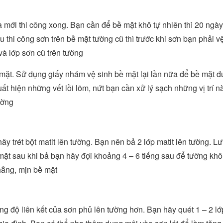
 mới thi công xong. Bạn cần để bề mặt khô tự nhiên thì 20 ngày
 thi công sơn trên bề mặt tường cũ thì trước khi sơn bạn phải v
 và lớp sơn cũ trên tường
mặt. Sử dụng giấy nhám vệ sinh bề mặt lại lần nữa để bề mặt đ
t hiện những vết lồi lõm, nứt bạn cần xử lý sạch những vị trí n
ường
ãy trét bột matit lên tường. Bạn nên bả 2 lớp matit lên tường. Lư
ề mặt sau khi bả bạn hãy đợi khoảng 4 – 6 tiếng sau để tường kh
hẳng, mịn bề mặt
ng độ liên kết của sơn phủ lên tường hơn. Bạn hãy quét 1 – 2 lớ