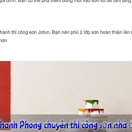
gia đình. Bạn có thể pha thêm dung môi vào sơn lót để làm tăng
n hành thi công sơn Jotun. Bạn nên phủ 2 lớp sơn hoàn thiện lên
 hơn