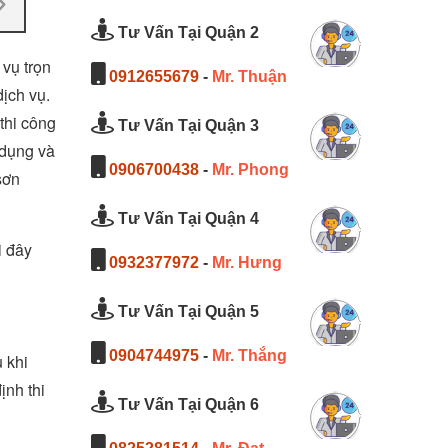
Tư Vấn Tại Quận 2
 vụ trọn
0912655679
-
Mr. Thuận
ịch vụ.
 thi công
Tư Vấn Tại Quận 3
 dụng và
0906700438
-
Mr. Phong
sơn
Tư Vấn Tại Quận 4
i đây
0932377972
-
Mr. Hưng
Tư Vấn Tại Quận 5
0904744975
-
Mr. Thắng
 khi
ịnh thi
Tư Vấn Tại Quận 6