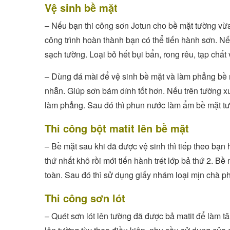
Vệ sinh bề mặt
– Nếu bạn thi công sơn Jotun cho bề mặt tường vừa
công trình hoàn thành bạn có thể tiến hành sơn. Nếu
sạch tường. Loại bỏ hết bụi bẩn, rong rêu, tạp chất
– Dùng đá mài để vệ sinh bề mặt và làm phẳng bề 
nhẵn. Giúp sơn bám dính tốt hơn. Nếu trên tường xuấ
làm phẳng. Sau đó thì phun nước làm ẩm bề mặt t
Thi công bột matit lên bề mặt
– Bề mặt sau khi đã được vệ sinh thì tiếp theo bạn h
thứ nhất khô rồi mới tiến hành trét lớp bả thứ 2. B
toàn. Sau đó thì sử dụng giấy nhám loại mịn chà p
Thi công sơn lót
– Quét sơn lót lên tường đã được bả matit để làm tă