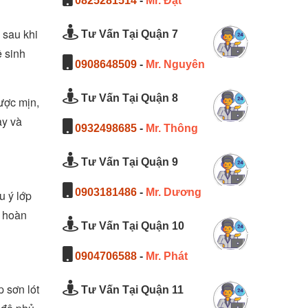
0825281514
-
Mr. Đạt
 sau khi
Tư Vấn Tại Quận 7
ệ sinh
0908648509
-
Mr. Nguyên
Tư Vấn Tại Quận 8
ược mịn,
ày và
0932498685
-
Mr. Thông
Tư Vấn Tại Quận 9
0903181486
-
Mr. Dương
u ý lớp
ô hoàn
Tư Vấn Tại Quận 10
0904706588
-
Mr. Phát
p sơn lót
Tư Vấn Tại Quận 11