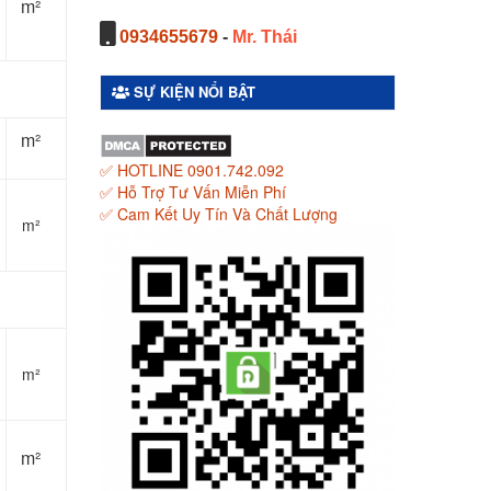
m²
0934655679
-
Mr. Thái
SỰ KIỆN NỔI BẬT
m²
✅ HOTLINE 0901.742.092
✅ Hỗ Trợ Tư Vấn Miễn Phí
✅ Cam Kết Uy Tín Và Chất Lượng
m²
m²
m²