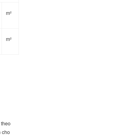
m²
m²
 theo
n cho