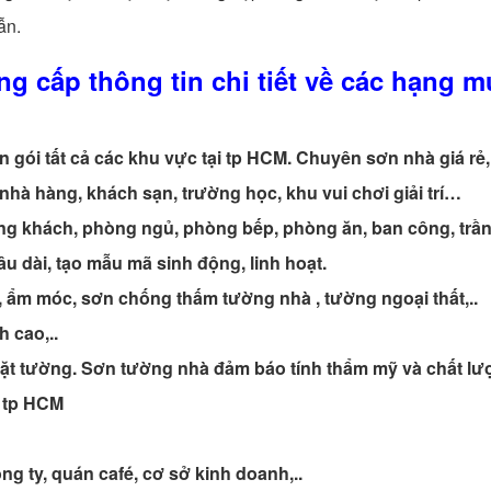
ẫn.
ng cấp thông tin chi tiết về các hạng m
gói tất cả các khu vực tại tp HCM. Chuyên sơn nhà giá rẻ
 nhà hàng, khách sạn, trường học, khu vui chơi giải trí…
ng khách, phòng ngủ, phòng bếp, phòng ăn, ban công, trầ
u dài, tạo mẫu mã sinh động, linh hoạt.
, ẩm móc, sơn chống thấm tường nhà , tường ngoại thất,..
 cao,..
mặt tường. Sơn tường nhà đảm báo tính thẩm mỹ và chất lư
i tp HCM
g ty, quán café, cơ sở kinh doanh,..