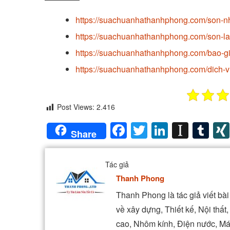
https://suachuanhathanhphong.com/son-n
https://suachuanhathanhphong.com/son-la
https://suachuanhathanhphong.com/bao-g
https://suachuanhathanhphong.com/dich-v
Post Views:
2.416
Facebook
Twitter
LinkedIn
Insta
Tu
Share
Tác giả
Thanh Phong
Thanh Phong là tác giả viết b
về xây dựng, Thiết kế, Nội thấ
cao, Nhôm kính, Điện nước, Má