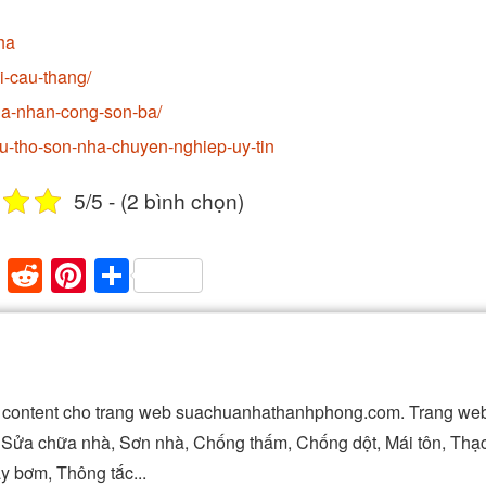
ha
i-cau-thang/
ia-nhan-cong-son-ba/
u-tho-son-nha-chuyen-nghiep-uy-tin
5/5 - (2 bình chọn)
paper
mblr
XING
Reddit
Pinterest
Share
ài content cho trang web suachuanhathanhphong.com. Trang web
t, Sửa chữa nhà, Sơn nhà, Chống thấm, Chống dột, Mái tôn, Thạ
y bơm, Thông tắc...