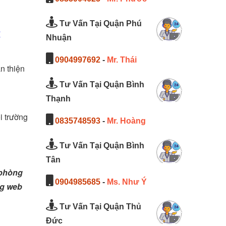
Tư Vấn Tại Quận Phú
t
Nhuận
0904997692
-
Mr. Thái
n thiện
Tư Vấn Tại Quận Bình
Thạnh
i trường
0835748593
-
Mr. Hoàng
Tư Vấn Tại Quận Bình
Tân
 phòng
0904985685
-
Ms. Như Ý
ng web
Tư Vấn Tại Quận Thủ
Đức