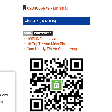
0934655679
-
Mr. Thái
SỰ KIỆN NỔI BẬT
✅ HOTLINE 0901.742.092
✅ Hỗ Trợ Tư Vấn Miễn Phí
✅ Cam Kết Uy Tín Và Chất Lượng
 viết
ch