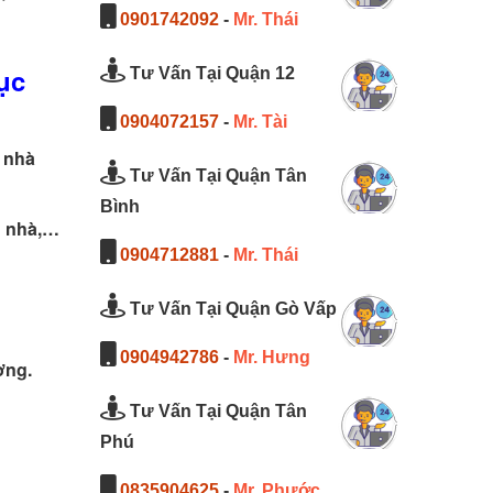
0901742092
-
Mr. Thái
ục
Tư Vấn Tại Quận 12
0904072157
-
Mr. Tài
, nhà
Tư Vấn Tại Quận Tân
Bình
n nhà,…
0904712881
-
Mr. Thái
Tư Vấn Tại Quận Gò Vấp
0904942786
-
Mr. Hưng
ợng.
Tư Vấn Tại Quận Tân
Phú
0835904625
-
Mr. Phước