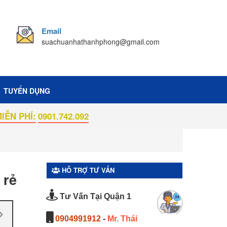
Email
suachuanhathanhphong@gmail.com
TUYỂN DỤNG
Í:
0901.742.092
HỖ TRỢ TƯ VẤN
 rẻ
Tư Vấn Tại Quận 1
0904991912
-
Mr. Thái