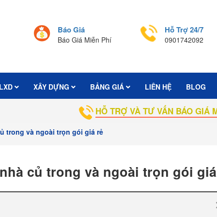
Báo Giá
Hỗ Trợ 24/7
Báo Giá Miễn Phí
0901742092
LXD
XÂY DỰNG
BẢNG GIÁ
LIÊN HỆ
BLOG
HỖ TRỢ VÀ TƯ VẤN BÁO GIÁ MIỄN PH
 trong và ngoài trọn gói giá rẻ
hà củ trong và ngoài trọn gói giá