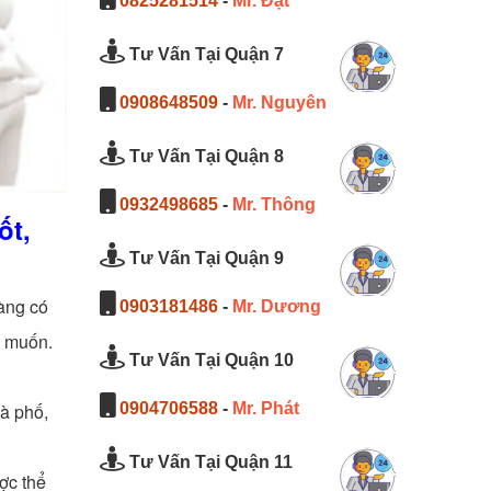
0825281514
-
Mr. Đạt
Tư Vấn Tại Quận 7
0908648509
-
Mr. Nguyên
Tư Vấn Tại Quận 8
0932498685
-
Mr. Thông
ốt,
Tư Vấn Tại Quận 9
hàng có
0903181486
-
Mr. Dương
 muốn.
Tư Vấn Tại Quận 10
0904706588
-
Mr. Phát
hà phố,
Tư Vấn Tại Quận 11
ợc thể