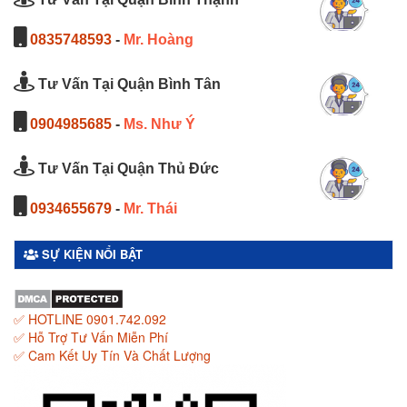
0835748593
-
Mr. Hoàng
Tư Vấn Tại Quận Bình Tân
0904985685
-
Ms. Như Ý
Tư Vấn Tại Quận Thủ Đức
0934655679
-
Mr. Thái
SỰ KIỆN NỔI BẬT
✅ HOTLINE 0901.742.092
✅ Hỗ Trợ Tư Vấn Miễn Phí
✅ Cam Kết Uy Tín Và Chất Lượng