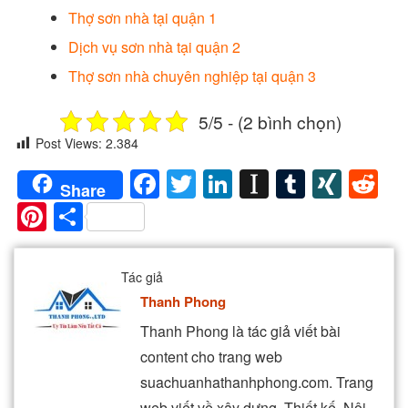
Thợ sơn nhà tại quận 1
Dịch vụ sơn nhà tại quận 2
Thợ sơn nhà chuyên nghiệp tại quận 3
5/5 - (2 bình chọn)
Post Views:
2.384
Facebook
Twitter
LinkedIn
Instapaper
Tumblr
XIN
Re
Share
Pinterest
Share
Tác giả
Thanh Phong
Thanh Phong là tác giả viết bài
content cho trang web
suachuanhathanhphong.com. Trang
web viết về xây dựng, Thiết kế, Nội