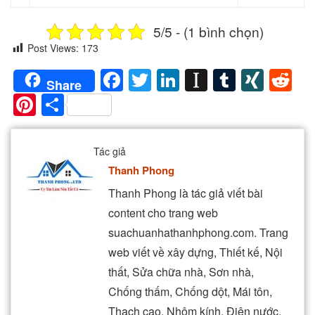
5/5 - (1 bình chọn)
Post Views:
173
Facebook
Twitter
LinkedIn
Instapaper
Tumblr
XIN
Re
Share
Pinterest
Share
Tác giả
Thanh Phong
Thanh Phong là tác giả viết bài
content cho trang web
suachuanhathanhphong.com. Trang
web viết về xây dựng, Thiết kế, Nội
thất, Sửa chữa nhà, Sơn nhà,
Chống thấm, Chống dột, Mái tôn,
Thạch cao, Nhôm kính, Điện nước,