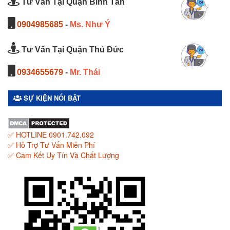
Tư Vấn Tại Quận Bình Tân
0904985685
-
Ms. Như Ý
Tư Vấn Tại Quận Thủ Đức
0934655679
-
Mr. Thái
SỰ KIỆN NỔI BẬT
✅ HOTLINE 0901.742.092
✅ Hỗ Trợ Tư Vấn Miễn Phí
✅ Cam Kết Uy Tín Và Chất Lượng