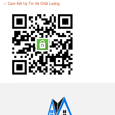
✅ Cam Kết Uy Tín Và Chất Lượng