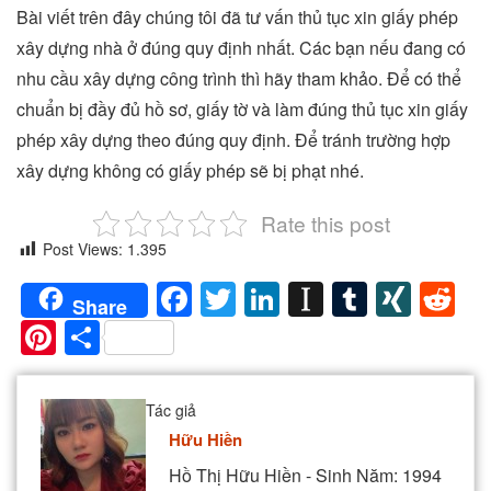
Bài viết trên đây chúng tôi đã tư vấn thủ tục xin giấy phép
xây dựng nhà ở đúng quy định nhất. Các bạn nếu đang có
nhu cầu xây dựng công trình thì hãy tham khảo. Để có thể
chuẩn bị đầy đủ hồ sơ, giấy tờ và làm đúng thủ tục xin giấy
phép xây dựng theo đúng quy định. Để tránh trường hợp
xây dựng không có giấy phép sẽ bị phạt nhé.
Rate this post
Post Views:
1.395
Facebook
Twitter
LinkedIn
Instapaper
Tumblr
XIN
Re
Share
Pinterest
Share
Tác giả
Hữu Hiền
Hồ Thị Hữu Hiền - Sinh Năm: 1994