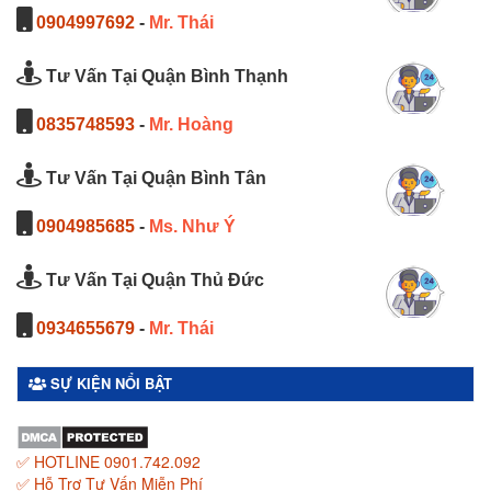
0904997692
-
Mr. Thái
Tư Vấn Tại Quận Bình Thạnh
0835748593
-
Mr. Hoàng
Tư Vấn Tại Quận Bình Tân
0904985685
-
Ms. Như Ý
Tư Vấn Tại Quận Thủ Đức
0934655679
-
Mr. Thái
SỰ KIỆN NỔI BẬT
✅ HOTLINE 0901.742.092
✅ Hỗ Trợ Tư Vấn Miễn Phí