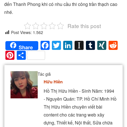
đến Thanh Phong khi có nhu cầu thi công trần thạch cao
nhé.
Rate this post
Post Views:
1.562
Facebook
Twitter
LinkedIn
Instapaper
Tumblr
XIN
Re
Share
Pinterest
Share
Tác giả
Hữu Hiền
Hồ Thị Hữu Hiền - Sinh Năm: 1994
- Nguyên Quán: TP. Hồ Chí Minh Hồ
Thị Hữu Hiền chuyên viết bài
content cho các trang web xây
dựng, Thiết kế, Nội thất, Sửa chữa