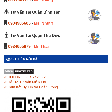
0835748593
-
Mr. Hoàng
Tư Vấn Tại Quận Bình Tân
0904985685
-
Ms. Như Ý
Tư Vấn Tại Quận Thủ Đức
0934655679
-
Mr. Thái
SỰ KIỆN NỔI BẬT
✅ HOTLINE 0901.742.092
✅ Hỗ Trợ Tư Vấn Miễn Phí
✅ Cam Kết Uy Tín Và Chất Lượng