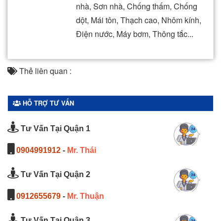
nhà, Sơn nhà, Chống thấm, Chống
dột, Mái tôn, Thạch cao, Nhôm kính,
Điện nước, Máy bơm, Thông tắc...
Thẻ liên quan :
HỖ TRỢ TƯ VẤN
Tư Vấn Tại Quận 1
0904991912
-
Mr. Thái
Tư Vấn Tại Quận 2
0912655679
-
Mr. Thuận
Tư Vấn Tại Quận 3