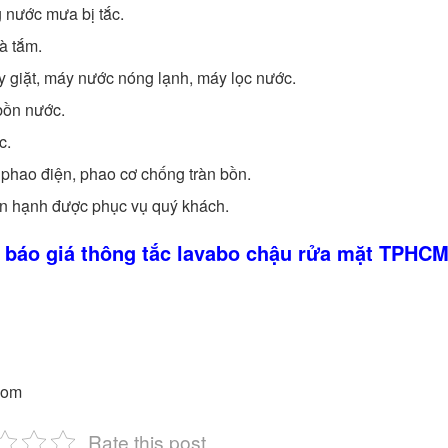
 nước mưa bị tắc.
à tắm.
y giặt, máy nước nóng lạnh, máy lọc nước.
bồn nước.
c.
 phao điện, phao cơ chống tràn bồn.
ân hạnh được phục vụ quý khách.
n báo giá thông tắc lavabo chậu rửa mặt TPHC
com
Rate this post