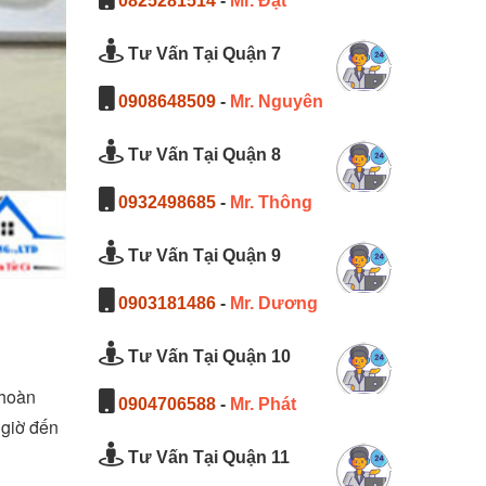
0825281514
-
Mr. Đạt
Tư Vấn Tại Quận 7
0908648509
-
Mr. Nguyên
Tư Vấn Tại Quận 8
0932498685
-
Mr. Thông
Tư Vấn Tại Quận 9
0903181486
-
Mr. Dương
Tư Vấn Tại Quận 10
 hoàn
0904706588
-
Mr. Phát
 giờ đến
Tư Vấn Tại Quận 11