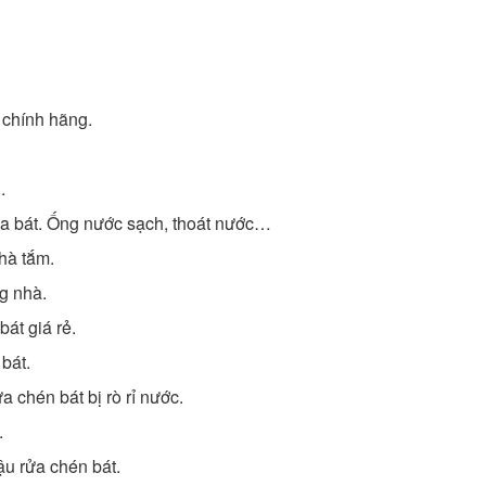
c chính hãng.
.
ửa bát. Ống nước sạch, thoát nước…
nhà tắm.
g nhà.
át giá rẻ.
bát.
a chén bát bị rò rỉ nước.
.
ậu rửa chén bát.