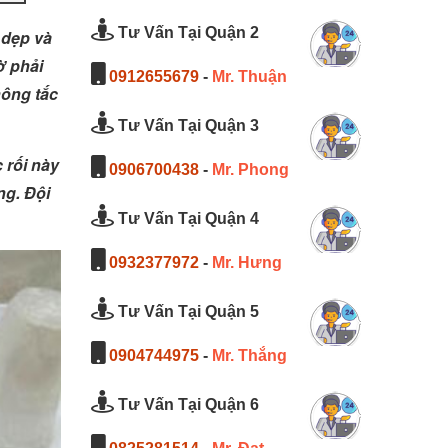
Tư Vấn Tại Quận 2
 dẹp và
ờ phải
0912655679
-
Mr. Thuận
hông tắc
Tư Vấn Tại Quận 3
 rối này
0906700438
-
Mr. Phong
ng. Đội
Tư Vấn Tại Quận 4
0932377972
-
Mr. Hưng
Tư Vấn Tại Quận 5
0904744975
-
Mr. Thắng
Tư Vấn Tại Quận 6