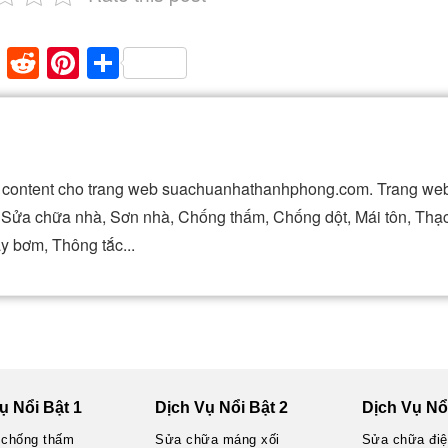
paper
mblr
XING
Reddit
Pinterest
Share
ài content cho trang web suachuanhathanhphong.com. Trang web
t, Sửa chữa nhà, Sơn nhà, Chống thấm, Chống dột, Mái tôn, Thạ
y bơm, Thông tắc...
ụ Nổi Bật 1
Dịch Vụ Nổi Bật 2
Dịch Vụ Nổi
 chống thấm
Sửa chữa máng xối
Sửa chữa đi