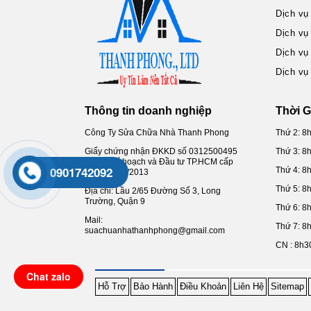
Dịch vụ
Dịch vụ
Dịch vụ
Dịch vụ
Thông tin doanh nghiệp
Thời G
Công Ty Sửa Chữa Nhà Thanh Phong
Thứ 2: 8
Giấy chứng nhận ĐKKD số 0312500495
Thứ 3: 8
do Sở Kế hoạch và Đầu tư TP.HCM cấp
0901742092
Thứ 4: 8
ngày 12/10/2013
Thứ 5: 8
Địa chỉ: Lầu 2/65 Đường Số 3, Long
Trường, Quận 9
Thứ 6: 8
Mail:
Thứ 7: 8
suachuanhathanhphong@gmail.com
CN : 8h3
Chat zalo
Hỗ Trợ
Bảo Hành
Điều Khoản
Liên Hệ
Sitemap