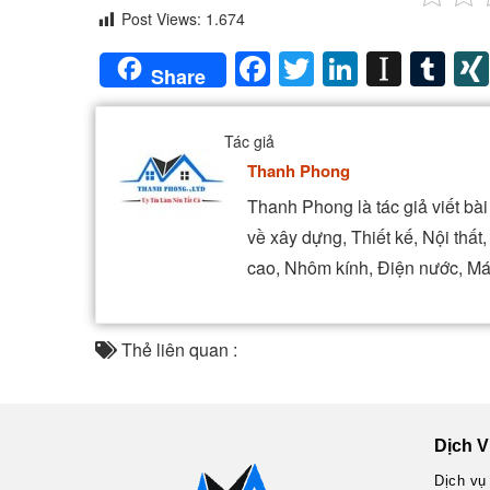
Post Views:
1.674
Facebook
Twitter
LinkedIn
Insta
Tu
Share
Tác giả
Thanh Phong
Thanh Phong là tác giả viết b
về xây dựng, Thiết kế, Nội thấ
cao, Nhôm kính, Điện nước, Má
Thẻ liên quan :
Dịch V
Dịch vụ