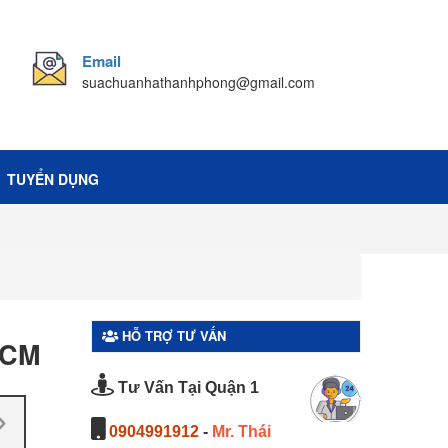
Email
suachuanhathanhphong@gmail.com
TUYỂN DỤNG
HỖ TRỢ TƯ VẤN
HCM
Tư Vấn Tại Quận 1
0904991912
-
Mr. Thái