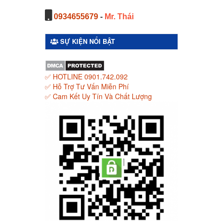
0934655679
-
Mr. Thái
SỰ KIỆN NỔI BẬT
✅ HOTLINE 0901.742.092
✅ Hỗ Trợ Tư Vấn Miễn Phí
✅ Cam Kết Uy Tín Và Chất Lượng
M