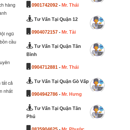
ách hàng
0901742092
-
Mr. Thái
hanh
Tư Vấn Tại Quận 12
0904072157
-
Mr. Tài
Đội ngũ
 bồn cầu
Tư Vấn Tại Quận Tân
Bình
xuyên
0904712881
-
Mr. Thái
Tư Vấn Tại Quận Gò Vấp
 tất cả
n nhất
0904942786
-
Mr. Hưng
Tư Vấn Tại Quận Tân
Phú
0835904625
-
Mr. Phước