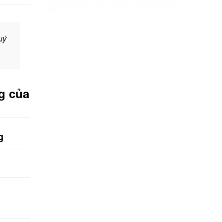
uý
g của
g