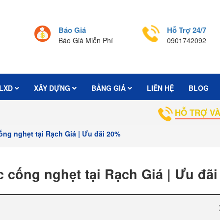
Báo Giá
Hỗ Trợ 24/7
Báo Giá Miễn Phí
0901742092
LXD
XÂY DỰNG
BẢNG GIÁ
LIÊN HỆ
BLOG
HỖ TRỢ VÀ TƯ VẤN B
ống nghẹt tại Rạch Giá | Ưu đãi 20%
c cống nghẹt tại Rạch Giá | Ưu đã