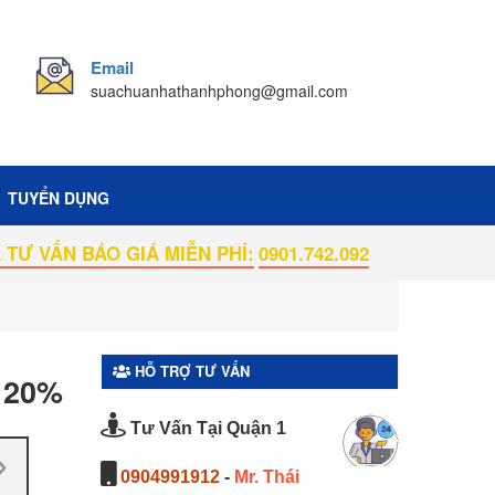
Email
suachuanhathanhphong@gmail.com
TUYỂN DỤNG
ÁO GIÁ MIỄN PHÍ:
0901.742.092
HỖ TRỢ TƯ VẤN
i 20%
Tư Vấn Tại Quận 1
0904991912
-
Mr. Thái