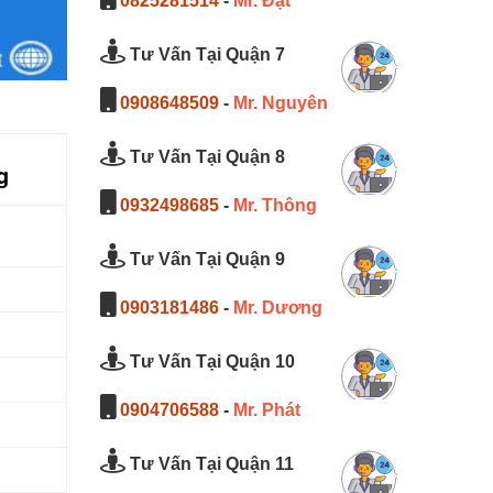
0825281514
-
Mr. Đạt
Tư Vấn Tại Quận 7
0908648509
-
Mr. Nguyên
Tư Vấn Tại Quận 8
g
0932498685
-
Mr. Thông
Tư Vấn Tại Quận 9
0903181486
-
Mr. Dương
Tư Vấn Tại Quận 10
0904706588
-
Mr. Phát
Tư Vấn Tại Quận 11