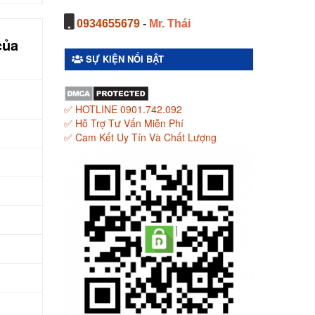
0934655679
-
Mr. Thái
của
SỰ KIỆN NỔI BẬT
✅ HOTLINE 0901.742.092
✅ Hỗ Trợ Tư Vấn Miễn Phí
✅ Cam Kết Uy Tín Và Chất Lượng