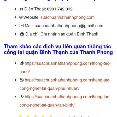
☎️
Điện Thoại:
0901.742.092
🌐 Website:
suachuanhathanhphong.com
💌 Mail: suachuanhathanhphong@gmail.com
🏠
Địa chỉ: Chi nhánh tại quận Bình Thạnh
Tham khảo các dịch vụ liên quan thông tắc
cống
tại quận Bình Thạnh của Thanh Phong
🎁
https://suachuanhathanhphong.com/thong-tac-
cong/
🎁
https://suachuanhathanhphong.com/thong-tac-
cong-nghet-tai-quan-phu-nhuan/
🎁
https://suachuanhathanhphong.com/thong-tac-
cong-nghet-tai-quan-tan-binh/