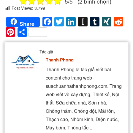
5/5 - (2 bình chọn)
Post Views:
3.799
Facebook
Twitter
LinkedIn
Instapaper
Tumblr
XIN
Re
Share
Pinterest
Share
Tác giả
Thanh Phong
Thanh Phong là tác giả viết bài
content cho trang web
suachuanhathanhphong.com. Trang
web viết về xây dựng, Thiết kế, Nội
thất, Sửa chữa nhà, Sơn nhà,
Chống thấm, Chống dột, Mái tôn,
Thạch cao, Nhôm kính, Điện nước,
Máy bơm, Thông tắc...