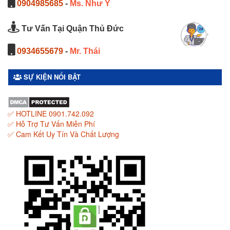
0904985685
-
Ms. Như Ý
Tư Vấn Tại Quận Thủ Đức
0934655679
-
Mr. Thái
SỰ KIỆN NỔI BẬT
✅ HOTLINE 0901.742.092
✅ Hỗ Trợ Tư Vấn Miễn Phí
✅ Cam Kết Uy Tín Và Chất Lượng