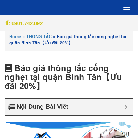
Tog
navi
01.742.092
Home
»
THÔNG TẮC
»
Báo giá thông tắc cống nghẹt tại
quận Bình Tân【Ưu đãi 20%】
Báo giá thông tắc cống
nghẹt tại quận Bình Tân【Ưu
đãi 20%】
Nội Dung Bài Viết