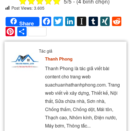
5/5 - (4 bình chọn)
Post Views:
3.605
Facebook
Twitter
LinkedIn
Instapaper
Tumblr
XIN
Re
Share
Pinterest
Share
Tác giả
Thanh Phong
Thanh Phong là tác giả viết bài
content cho trang web
suachuanhathanhphong.com. Trang
web viết về xây dựng, Thiết kế, Nội
thất, Sửa chữa nhà, Sơn nhà,
Chống thấm, Chống dột, Mái tôn,
Thạch cao, Nhôm kính, Điện nước,
Máy bơm, Thông tắc...