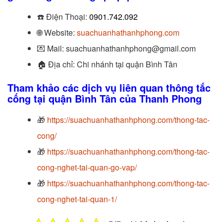
☎️
Điện Thoại:
0901.742.092
🌐 Website:
suachuanhathanhphong.com
💌 Mail: suachuanhathanhphong@gmail.com
🏠
Địa chỉ: Chi nhánh tại quận Bình Tân
Tham khảo các dịch vụ liên quan thông tắc
cống
tại quận Bình Tân của Thanh Phong
🎁
https://suachuanhathanhphong.com/thong-tac-
cong/
🎁
https://suachuanhathanhphong.com/thong-tac-
cong-nghet-tai-quan-go-vap/
🎁
https://suachuanhathanhphong.com/thong-tac-
cong-nghet-tai-quan-1/