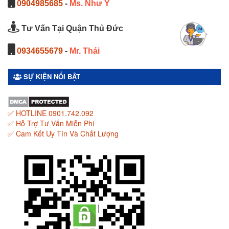
0904985685
-
Ms. Như Ý
Tư Vấn Tại Quận Thủ Đức
0934655679
-
Mr. Thái
SỰ KIỆN NỔI BẬT
✅ HOTLINE 0901.742.092
✅ Hỗ Trợ Tư Vấn Miễn Phí
✅ Cam Kết Uy Tín Và Chất Lượng