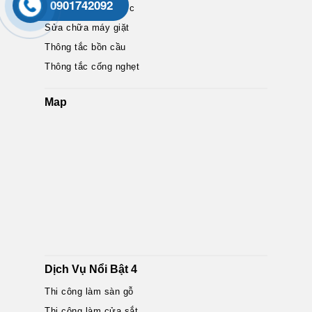
0901742092
Sửa máy bơm nước
Sửa chữa máy giặt
Thông tắc bồn cầu
Thông tắc cống nghẹt
Map
Dịch Vụ Nổi Bật 4
Thi công làm sàn gỗ
Thi công làm cửa sắt