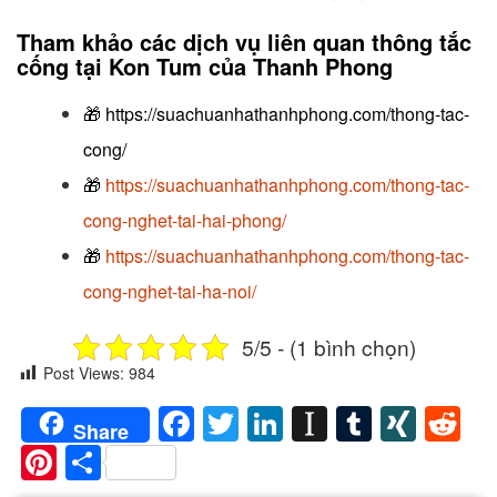
Tham khảo các dịch vụ liên quan thông tắc
cống
tại Kon Tum của Thanh Phong
🎁
https://suachuanhathanhphong.com/thong-tac-
cong/
🎁
https://suachuanhathanhphong.com/thong-tac-
cong-nghet-tai-hai-phong/
🎁
https://suachuanhathanhphong.com/thong-tac-
cong-nghet-tai-ha-noi/
5/5 - (1 bình chọn)
Post Views:
984
Facebook
Twitter
LinkedIn
Instapaper
Tumblr
XIN
Re
Share
Pinterest
Share