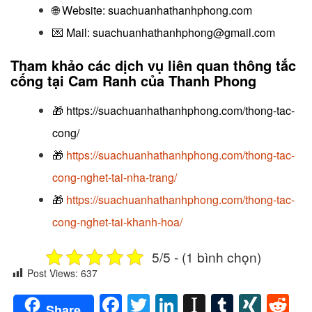
🌐 Website:
suachuanhathanhphong.com
💌 Mail: suachuanhathanhphong@gmail.com
Tham khảo các dịch vụ liên quan thông tắc
cống
tại Cam Ranh của Thanh Phong
🎁
https://suachuanhathanhphong.com/thong-tac-
cong/
🎁
https://suachuanhathanhphong.com/thong-tac-
cong-nghet-tai-nha-trang/
🎁
https://suachuanhathanhphong.com/thong-tac-
cong-nghet-tai-khanh-hoa/
5/5 - (1 bình chọn)
Post Views:
637
Facebook
Twitter
LinkedIn
Instapaper
Tumblr
XIN
Re
Share