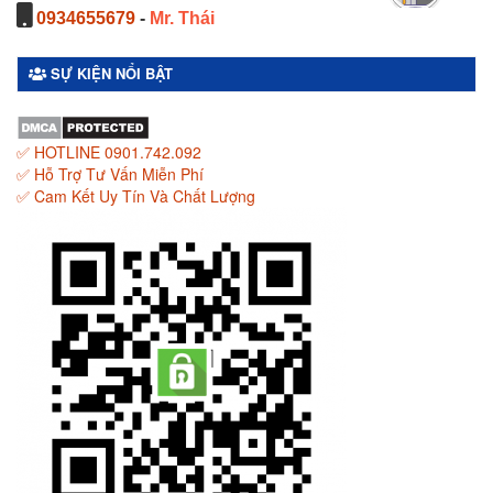
0934655679
-
Mr. Thái
SỰ KIỆN NỔI BẬT
✅ HOTLINE 0901.742.092
✅ Hỗ Trợ Tư Vấn Miễn Phí
✅ Cam Kết Uy Tín Và Chất Lượng