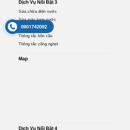
Dịch Vụ Nổi Bật 3
Sửa chữa điện nước
Sửa máy bơm nước
0901742092
Sửa chữa máy giặt
Thông tắc bồn cầu
Thông tắc cống nghẹt
Map
Dịch Vụ Nổi Bật 4