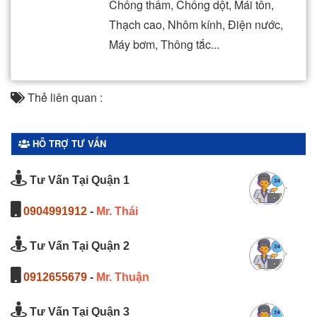
Chống thấm, Chống dột, Mái tôn,
Thạch cao, Nhôm kính, Điện nước,
Máy bơm, Thông tắc...
Thẻ liên quan :
HỖ TRỢ TƯ VẤN
Tư Vấn Tại Quận 1
0904991912
-
Mr. Thái
Tư Vấn Tại Quận 2
0912655679
-
Mr. Thuận
Tư Vấn Tại Quận 3