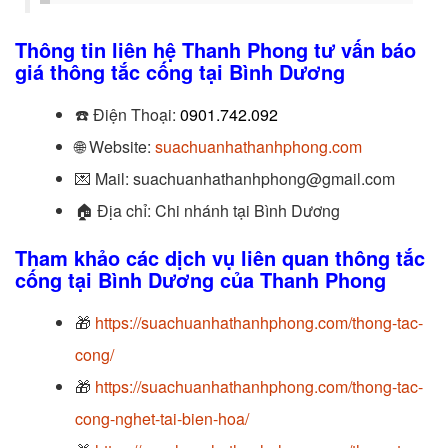
Thông tin liên hệ Thanh Phong tư vấn báo
giá thông tắc cống tại Bình Dương
☎️
Điện Thoại:
0901.742.092
🌐 Website:
suachuanhathanhphong.com
💌 Mail: suachuanhathanhphong@gmail.com
🏠
Địa chỉ: Chi nhánh tại Bình Dương
Tham khảo các dịch vụ liên quan thông tắc
cống
tại Bình Dương của Thanh Phong
🎁
https://suachuanhathanhphong.com/thong-tac-
cong/
🎁
https://suachuanhathanhphong.com/thong-tac-
cong-nghet-tai-bien-hoa/