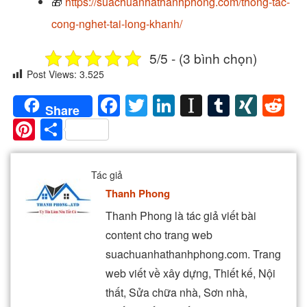
🎁
https://suachuanhathanhphong.com/thong-tac-
cong-nghet-tai-long-khanh/
5/5 - (3 bình chọn)
Post Views:
3.525
Facebook
Twitter
LinkedIn
Instapaper
Tumblr
XIN
Re
Share
Pinterest
Share
Tác giả
Thanh Phong
Thanh Phong là tác giả viết bài
content cho trang web
suachuanhathanhphong.com. Trang
web viết về xây dựng, Thiết kế, Nội
thất, Sửa chữa nhà, Sơn nhà,