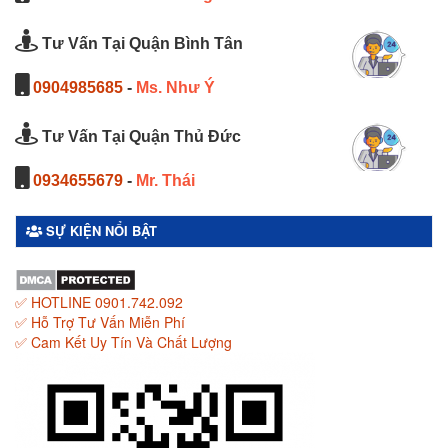
Tư Vấn Tại Quận Bình Tân
0904985685
-
Ms. Như Ý
Tư Vấn Tại Quận Thủ Đức
0934655679
-
Mr. Thái
SỰ KIỆN NỔI BẬT
✅ HOTLINE 0901.742.092
✅ Hỗ Trợ Tư Vấn Miễn Phí
✅ Cam Kết Uy Tín Và Chất Lượng