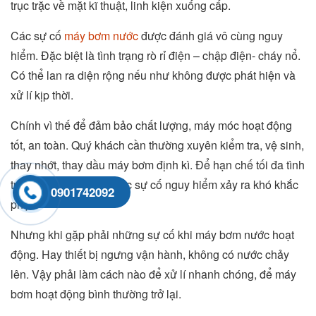
trục trặc về mặt kĩ thuật, linh kiện xuống cấp.
Các sự cố
máy bơm nước
được đánh giá vô cùng nguy
hiểm. Đặc biệt là tình trạng rò rỉ điện – chập điện- cháy nổ.
Có thể lan ra diện rộng nếu như không được phát hiện và
xử lí kịp thời.
Chính vì thế để đảm bảo chất lượng, máy móc hoạt động
tốt, an toàn. Quý khách cần thường xuyên kiểm tra, vệ sinh,
thay nhớt, thay dầu máy bơm định kì. Để hạn chế tối đa tình
trạng hư hỏng nặng, các sự cố nguy hiểm xảy ra khó khắc
0901742092
phục.
Nhưng khi gặp phải những sự cố khi máy bơm nước hoạt
động. Hay thiết bị ngưng vận hành, không có nước chảy
lên. Vậy phải làm cách nào để xử lí nhanh chóng, để máy
bơm hoạt động bình thường trở lại.