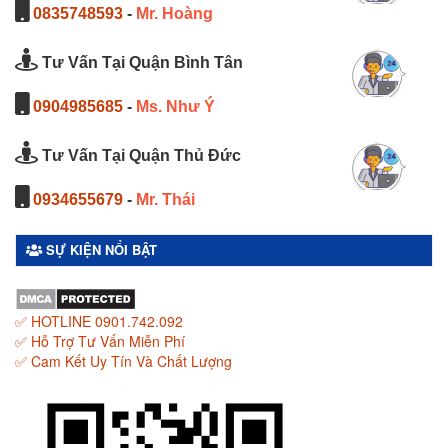
0835748593
-
Mr. Hoàng
Tư Vấn Tại Quận Bình Tân
0904985685
-
Ms. Như Ý
Tư Vấn Tại Quận Thủ Đức
0934655679
-
Mr. Thái
SỰ KIỆN NỔI BẬT
✅ HOTLINE 0901.742.092
✅ Hỗ Trợ Tư Vấn Miễn Phí
✅ Cam Kết Uy Tín Và Chất Lượng