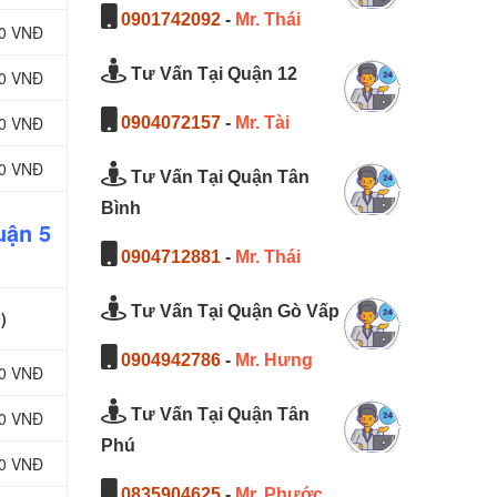
0901742092
-
Mr. Thái
00 VNĐ
Tư Vấn Tại Quận 12
00 VNĐ
00 VNĐ
0904072157
-
Mr. Tài
00 VNĐ
Tư Vấn Tại Quận Tân
Bình
uận 5
0904712881
-
Mr. Thái
Tư Vấn Tại Quận Gò Vấp
)
0904942786
-
Mr. Hưng
00 VNĐ
Tư Vấn Tại Quận Tân
00 VNĐ
Phú
00 VNĐ
0835904625
-
Mr. Phước