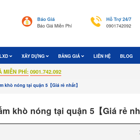
Báo Giá
Hỗ Trợ 24/7
Báo Giá Miễn Phí
0901742092
LXD
XÂY DỰNG
BẢNG GIÁ
LIÊN HỆ
BLOG
Í:
0901.742.092
m khò nóng tại quận 5【Giá rẻ nhất】
ấm khò nóng tại quận 5【Giá rẻ n