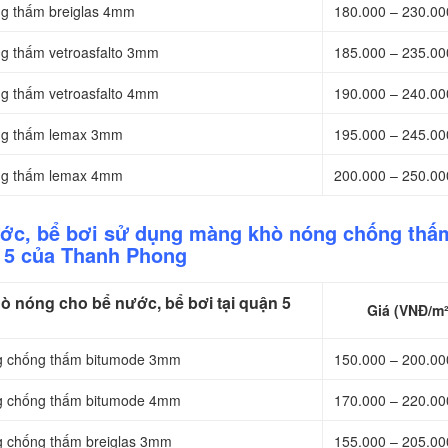
ng thấm breiglas 4mm
180.000 – 230.0
g thấm vetroasfalto 3mm
185.000 – 235.0
g thấm vetroasfalto 4mm
190.000 – 240.0
ống thấm lemax 3mm
195.000 – 245.0
ống thấm lemax 4mm
200.000 – 250.0
ước, bể bơi sử dụng màng khò nóng chống thấm
 5 của Thanh Phong
 nóng cho bể nước, bể bơi tại quận 5
Giá (VNĐ/m²
ng chống thấm bitumode 3mm
150.000 – 200.0
ng chống thấm bitumode 4mm
170.000 – 220.0
g chống thấm breiglas 3mm
155.000 – 205.0