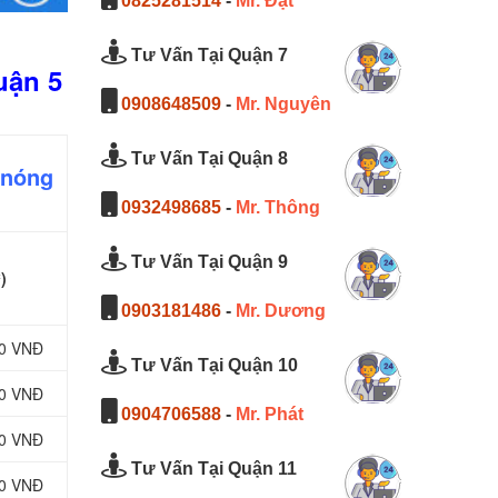
0825281514
-
Mr. Đạt
Tư Vấn Tại Quận 7
uận 5
0908648509
-
Mr. Nguyên
Tư Vấn Tại Quận 8
 nóng
0932498685
-
Mr. Thông
Tư Vấn Tại Quận 9
)
0903181486
-
Mr. Dương
00 VNĐ
Tư Vấn Tại Quận 10
00 VNĐ
0904706588
-
Mr. Phát
00 VNĐ
Tư Vấn Tại Quận 11
00 VNĐ