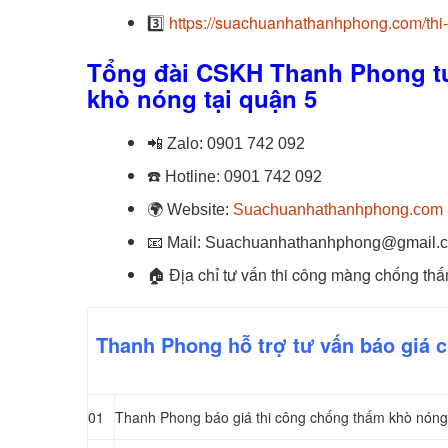
3️⃣
https://suachuanhathanhphong.com/thi
Tổng đài CSKH Thanh Phong tư
khò nóng tại quận 5
📲
Zalo:
0901 742 092
☎️
Hotline:
0901 742 092
🌍
Website:
Suachuanhathanhphong.com
📧
Mail: Suachuanhathanhphong@gmail.
🏠
Địa chỉ tư vấn thi công màng chống thấ
Thanh Phong hỗ trợ tư vấn báo giá 
01
Thanh Phong báo giá thi công chống thấm khò nóng