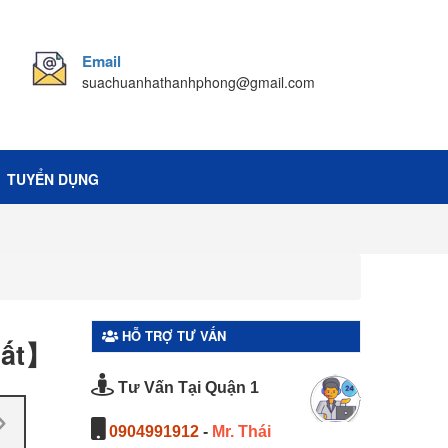
Email
suachuanhathanhphong@gmail.com
TUYỂN DỤNG
HỖ TRỢ TƯ VẤN
hất】
Tư Vấn Tại Quận 1
0904991912
-
Mr. Thái