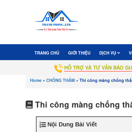
TRANG CHỦ
GIỚI THIỆU
DỊCH VỤ
V
HỖ TRỢ VÀ TƯ VẤN BÁO GIÁ MIỄN PH
Home
»
CHỐNG THẤM
»
Thi công màng chống thấ
Thi công màng chống th
Nội Dung Bài Viết