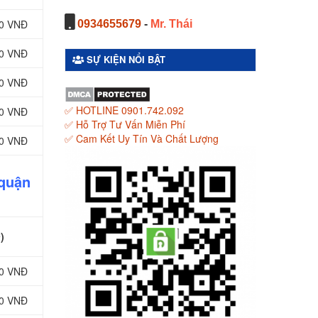
00 VNĐ
0934655679
-
Mr. Thái
00 VNĐ
SỰ KIỆN NỔI BẬT
00 VNĐ
✅ HOTLINE 0901.742.092
00 VNĐ
✅ Hỗ Trợ Tư Vấn Miễn Phí
✅ Cam Kết Uy Tín Và Chất Lượng
00 VNĐ
 quận
)
00 VNĐ
00 VNĐ