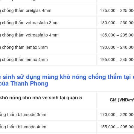
g chống thấm breiglas 4mm
175.000 – 225.0
g chống thấm vetroasfalto 3mm
180.000 – 230.0
g chống thấm vetroasfalto 4mm
185.000 – 235.0
ng chống thấm lemax 3mm
190.000 – 240.0
ng chống thấm lemax 4mm
195.000 – 245.0
ệ sinh sử dụng màng khò nóng chống thấm tại
của Thanh Phong
hò nóng cho nhà vệ sinh tại quận 5
Giá (VNĐ/m²
hống thấm bitumode 3mm
170.000 – 220.0
hống thấm bitumode 4mm
155.000 – 205.0