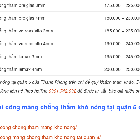
ống thấm breiglas 3mm
175.000 – 225.0
ống thấm breiglas 4mm
180.000 – 230.0
ống thấm vetroasfalto 3mm
185.000 – 235.0
ống thấm vetroasfalto 4mm
190.000 – 240.0
hống thấm lemax 3mm
195.000 – 245.0
hống thấm lemax 4mm
200.000 – 250.0
nóng tại quận 5 của Thanh Phong trên chỉ để quý khách tham khảo. Để
lòng liên hệ theo hotline
0901.742.092
để được tư vấn báo giá miễn ph
hi công màng chống thấm khò nóng tại quận 5 
i-cong-chong-tham-mang-kho-nong/
-cong-mang-chong-tham-kho-nong-tai-quan-6/