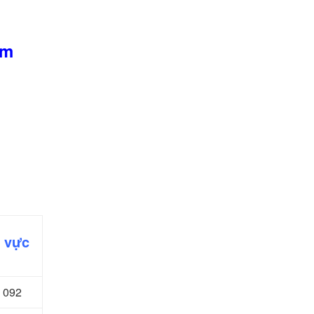
ấm
u vực
 092