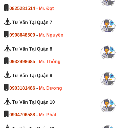
0825281514
-
Mr. Đạt
Tư Vấn Tại Quận 7
0908648509
-
Mr. Nguyên
Tư Vấn Tại Quận 8
0932498685
-
Mr. Thông
Tư Vấn Tại Quận 9
0903181486
-
Mr. Dương
Tư Vấn Tại Quận 10
0904706588
-
Mr. Phát