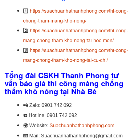
1️⃣
https://suachuanhathanhphong.com/thi-cong-
chong-tham-mang-kho-nong/
2️⃣
https://suachuanhathanhphong.com/thi-cong-
mang-chong-tham-kho-nong-tai-hoc-mon/
3️⃣
https://suachuanhathanhphong.com/thi-cong-
mang-chong-tham-kho-nong-tai-cu-chi/
Tổng đài CSKH Thanh Phong tư
vấn báo giá thi công màng chống
thấm khò nóng tại Nhà Bè
📲
Zalo:
0901 742 092
☎️
Hotline:
0901 742 092
🌍
Website:
Suachuanhathanhphong.com
📧
Mail: Suachuanhathanhphong@gmail.com