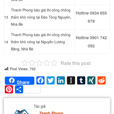
Thanh Phong báo giá thi công chống
Hotline 0
934 655
13
thấm khò nóng tại Đào Tông Nguyên,
679
Nhà Bè
Thanh Phong báo giá thi công chống
Hotline 0901 742
14
thấm khò nóng tại Nguyễn Lương
092
Bằng, Nhà Bè
Rate this post
Post Views:
792
Facebook
Twitter
LinkedIn
Instapaper
Tumblr
XIN
Re
Share
Pinterest
Share
Tác giả
Thanh Phong