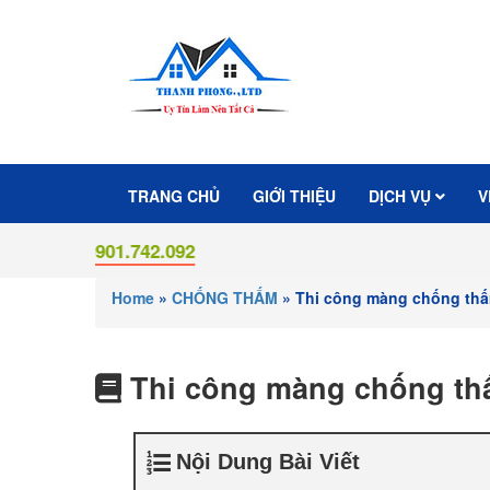
TRANG CHỦ
GIỚI THIỆU
DỊCH VỤ
V
:
0901.742.092
Home
»
CHỐNG THẤM
»
Thi công màng chống th
Thi công màng chống th
Nội Dung Bài Viết