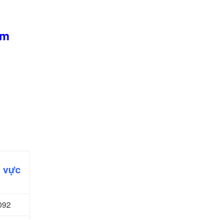
ấm
u vực
092