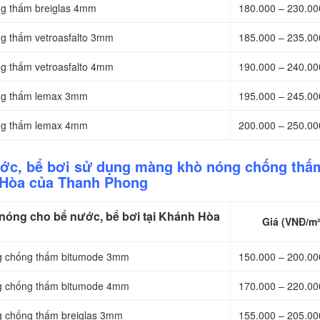
ng thấm breiglas 4mm
180.000 – 230.0
g thấm vetroasfalto 3mm
185.000 – 235.0
g thấm vetroasfalto 4mm
190.000 – 240.0
ống thấm lemax 3mm
195.000 – 245.0
ống thấm lemax 4mm
200.000 – 250.0
ước, bể bơi sử dụng màng khò nóng chống thấm
Hòa của Thanh Phong
óng cho bể nước, bể bơi tại Khánh Hòa
Giá (VNĐ/m²
ng chống thấm bitumode 3mm
150.000 – 200.0
ng chống thấm bitumode 4mm
170.000 – 220.0
g chống thấm breiglas 3mm
155.000 – 205.0