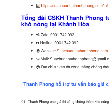
3️⃣
https://suachuanhathanhphong.com/thi
Tổng đài CSKH Thanh Phong tư
khò nóng tại Khánh Hòa
📲
Zalo:
0901 742 092
☎️
Hotline:
0901 742 092
🌍
Website:
Suachuanhathanhphong.com
📧
Mail: Suachuanhathanhphong@gmail.
🏠
Địa chỉ tư vấn thi công màng chống th
Thanh Phong hỗ trợ tư vấn báo giá 
01
Thanh Phong báo giá thi công chống thấm khò nóng