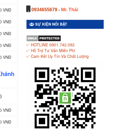
00 VNĐ
0934655679
-
Mr. Thái
00 VNĐ
SỰ KIỆN NỔI BẬT
00 VNĐ
✅ HOTLINE 0901.742.092
00 VNĐ
✅ Hỗ Trợ Tư Vấn Miễn Phí
✅ Cam Kết Uy Tín Và Chất Lượng
00 VNĐ
Khánh
)
00 VNĐ
00 VNĐ