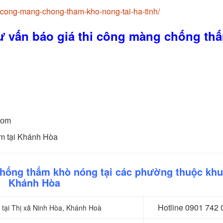
-cong-mang-chong-tham-kho-nong-tai-ha-tinh/
 vấn báo giá thi công màng chống th
com
ấm tại Khánh Hòa
chống thấm khò nóng tại các phường thuộc kh
Khánh Hòa
Hotline 0
901 742 
 tại Thị xã Ninh Hòa, Khánh Hoà