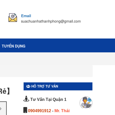
Email
suachuanhathanhphong@gmail.com
TUYỂN DỤNG
HỖ TRỢ TƯ VẤN
 Rẻ】
Tư Vấn Tại Quận 1
0904991912
-
Mr. Thái