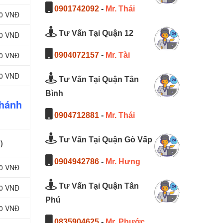
0901742092
-
Mr. Thái
00 VNĐ
Tư Vấn Tại Quận 12
00 VNĐ
00 VNĐ
0904072157
-
Mr. Tài
00 VNĐ
Tư Vấn Tại Quận Tân
Bình
Khánh
0904712881
-
Mr. Thái
Tư Vấn Tại Quận Gò Vấp
)
0904942786
-
Mr. Hưng
00 VNĐ
Tư Vấn Tại Quận Tân
00 VNĐ
Phú
00 VNĐ
0835904625
-
Mr. Phước