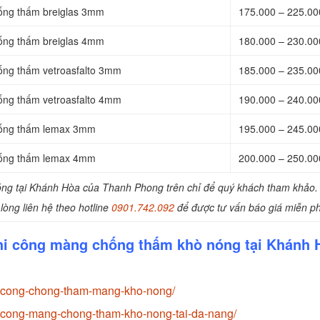
ống thấm breiglas 3mm
175.000 – 225.0
ống thấm breiglas 4mm
180.000 – 230.0
ống thấm vetroasfalto 3mm
185.000 – 235.0
ống thấm vetroasfalto 4mm
190.000 – 240.0
hống thấm lemax 3mm
195.000 – 245.0
hống thấm lemax 4mm
200.000 – 250.0
óng tại Khánh Hòa của Thanh Phong trên chỉ để quý khách tham khảo. 
lòng liên hệ theo hotline
0901.742.092
để được tư vấn báo giá miễn ph
thi công màng chống thấm khò nóng tại Khánh 
i-cong-chong-tham-mang-kho-nong/
-cong-mang-chong-tham-kho-nong-tai-da-nang/