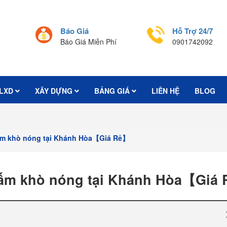
Báo Giá
Hỗ Trợ 24/7
Báo Giá Miễn Phí
0901742092
LXD
XÂY DỰNG
BẢNG GIÁ
LIÊN HỆ
BLOG
ấm khò nóng tại Khánh Hòa【Giá Rẻ】
ấm khò nóng tại Khánh Hòa【Giá