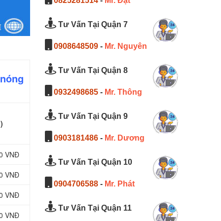
0825281514
-
Mr. Đạt
Tư Vấn Tại Quận 7
0908648509
-
Mr. Nguyên
Tư Vấn Tại Quận 8
 nóng
0932498685
-
Mr. Thông
Tư Vấn Tại Quận 9
)
0903181486
-
Mr. Dương
00 VNĐ
Tư Vấn Tại Quận 10
00 VNĐ
0904706588
-
Mr. Phát
00 VNĐ
Tư Vấn Tại Quận 11
00 VNĐ