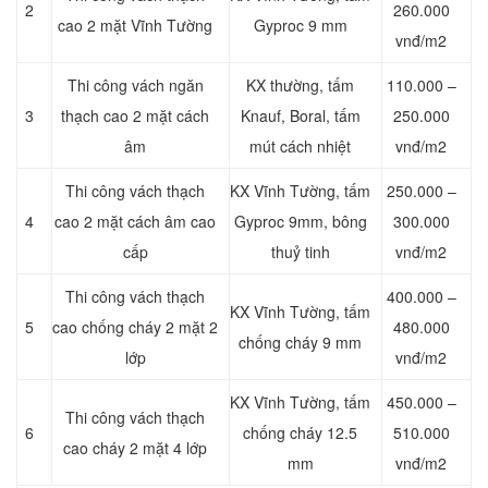
2
260.000
cao 2 mặt Vĩnh Tường
Gyproc 9 mm
vnđ/m2
Thi công vách ngăn
KX thường, tấm
110.000 –
3
thạch cao 2 mặt cách
Knauf, Boral, tấm
250.000
âm
mút cách nhiệt
vnđ/m2
Thi công vách thạch
KX Vĩnh Tường, tấm
250.000 –
4
cao 2 mặt cách âm cao
Gyproc 9mm, bông
300.000
cấp
thuỷ tinh
vnđ/m2
Thi công vách thạch
400.000 –
KX Vĩnh Tường, tấm
5
cao chống cháy 2 mặt 2
480.000
chống cháy 9 mm
lớp
vnđ/m2
KX Vĩnh Tường, tấm
450.000 –
Thi công vách thạch
6
chống cháy 12.5
510.000
cao cháy 2 mặt 4 lớp
mm
vnđ/m2