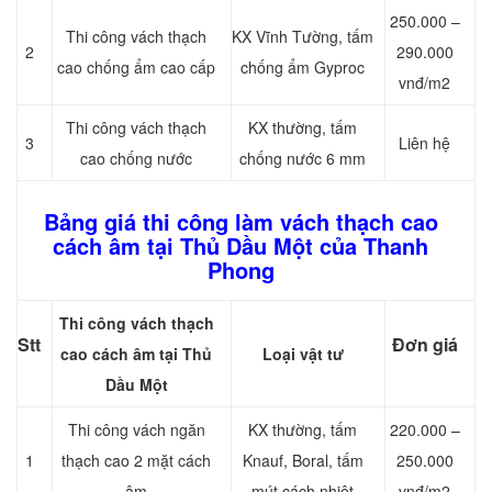
250.000 –
Thi công vách thạch
KX Vĩnh Tường, tấm
2
290.000
cao chống ẩm cao cấp
chống ẩm Gyproc
vnđ/m2
Thi công vách thạch
KX thường, tấm
3
Liên hệ
cao chống nước
chống nước 6 mm
Bảng giá thi công làm vách thạch cao
cách âm tại Thủ Dầu Một của Thanh
Phong
Thi công vách thạch
Stt
Đơn giá
cao cách âm tại Thủ
Loại vật tư
Dầu Một
Thi công vách ngăn
KX thường, tấm
220.000 –
1
thạch cao 2 mặt cách
Knauf, Boral, tấm
250.000
âm
mút cách nhiệt
vnđ/m2