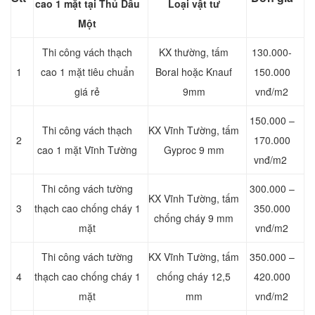
cao 1 mặt tại Thủ Dầu
Loại vật tư
Một
Thi công vách thạch
KX thường, tấm
130.000-
1
cao 1 mặt tiêu chuẩn
Boral hoặc Knauf
150.000
giá rẻ
9mm
vnđ/m2
150.000 –
Thi công vách thạch
KX Vĩnh Tường, tấm
2
170.000
cao 1 mặt Vĩnh Tường
Gyproc 9 mm
vnđ/m2
Thi công vách tường
300.000 –
KX Vĩnh Tường, tấm
3
thạch cao chống cháy 1
350.000
chống cháy 9 mm
mặt
vnđ/m2
Thi công vách tường
KX Vĩnh Tường, tấm
350.000 –
4
thạch cao chống cháy 1
chống cháy 12,5
420.000
mặt
mm
vnđ/m2