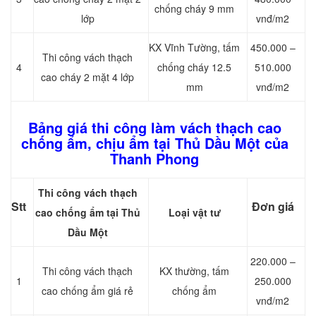
chống cháy 9 mm
lớp
vnđ/m2
KX Vĩnh Tường, tấm
450.000 –
Thi công vách thạch
4
chống cháy 12.5
510.000
cao cháy 2 mặt 4 lớp
mm
vnđ/m2
Bảng giá thi công làm vách thạch cao
chống ẩm, chịu ẩm tại Thủ Dầu Một của
Thanh Phong
Thi công vách thạch
Stt
Đơn giá
cao chống ẩm tại Thủ
Loại vật tư
Dầu Một
220.000 –
Thi công vách thạch
KX thường, tấm
1
250.000
cao chống ẩm giá rẻ
chống ẩm
vnđ/m2