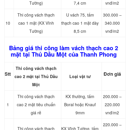
Tường)
7,4 cm
vnđ/m2
Thi công vách thạch
U vách 75, tấm
300.000 –
10
cao 1 mặt (KX Vĩnh
thạch cao 1 mặt dày
340.000
Tường)
8,5 cm
vnđ/m2
Bảng giá thi công làm vách thạch cao 2
mặt tại Thủ Dầu Một của Thanh Phong
Thi công vách thạch
Stt
Đơn giá
cao 2 mặt tại Thủ Dầu
Loại vật tư
Một
Thi công vách thạch
KX thường, tấm
200.000 –
1
cao 2 mặt tiêu chuẩn
Boral hoặc Knauf
220.000
giá rẻ
9mm
vnđ/m2
220.000 –
Thi công vách thạch
KX Vĩnh Tường, tấm