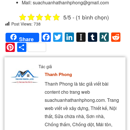
Mail: suachuanhathanhphong@gmail.com
5/5 - (1 bình chọn)
Post Views:
738
Facebook
Twitter
LinkedIn
Instapaper
Tumblr
XIN
Re
Share
Pinterest
Share
Tác giả
Thanh Phong
Thanh Phong là tác giả viết bài
content cho trang web
suachuanhathanhphong.com. Trang
web viết về xây dựng, Thiết kế, Nội
thất, Sửa chữa nhà, Sơn nhà,
Chống thấm, Chống dột, Mái tôn,