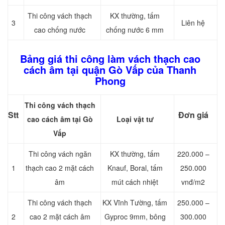
Thi công vách thạch
KX thường, tấm
3
Liên hệ
cao chống nước
chống nước 6 mm
Bảng giá thi công làm vách thạch cao
cách âm tại quận Gò Vấp của Thanh
Phong
Thi công vách thạch
Stt
Đơn giá
cao cách âm tại Gò
Loại vật tư
Vấp
Thi công vách ngăn
KX thường, tấm
220.000 –
1
thạch cao 2 mặt cách
Knauf, Boral, tấm
250.000
âm
mút cách nhiệt
vnđ/m2
Thi công vách thạch
KX Vĩnh Tường, tấm
250.000 –
2
cao 2 mặt cách âm
Gyproc 9mm, bông
300.000