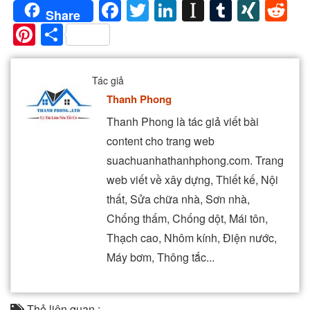
Facebook
Twitter
LinkedIn
Instapaper
Tumblr
XIN
Re
Share
Pinterest
Share
Tác giả
Thanh Phong
Thanh Phong là tác giả viết bài
content cho trang web
suachuanhathanhphong.com. Trang
web viết về xây dựng, Thiết kế, Nội
thất, Sửa chữa nhà, Sơn nhà,
Chống thấm, Chống dột, Mái tôn,
Thạch cao, Nhôm kính, Điện nước,
Máy bơm, Thông tắc...
Thẻ liên quan :