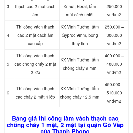
3
thạch cao 2 mặt cách
Knauf, Boral, tấm
250.000
âm
mút cách nhiệt
vnđ/m2
Thi công vách thạch
KX Vĩnh Tường, tấm
250.000 –
4
cao 2 mặt cách âm
Gyproc 9mm, bông
300.000
cao cấp
thuỷ tinh
vnđ/m2
Thi công vách thạch
400.000 –
KX Vĩnh Tường, tấm
5
cao chống cháy 2 mặt
480.000
chống cháy 9 mm
2 lớp
vnđ/m2
450.000 –
Thi công vách thạch
KX Vĩnh Tường, tấm
6
510.000
cao cháy 2 mặt 4 lớp
chống cháy 12.5 mm
vnđ/m2
Bảng giá thi công làm vách thạch cao
chống cháy 1 mặt, 2 mặt tại quận Gò Vấp
của Thanh Phong