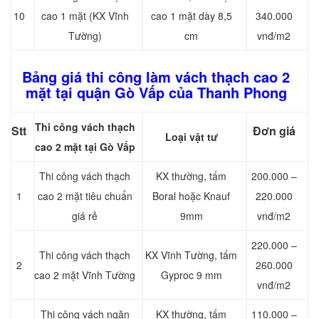
10
cao 1 mặt (KX Vĩnh
cao 1 mặt dày 8,5
340.000
Tường)
cm
vnđ/m2
Bảng giá thi công làm vách thạch cao 2
mặt tại quận Gò Vấp của Thanh Phong
Thi công vách thạch
Stt
Đơn giá
Loại vật tư
cao 2 mặt tại Gò Vấp
Thi công vách thạch
KX thường, tấm
200.000 –
1
cao 2 mặt tiêu chuẩn
Boral hoặc Knauf
220.000
giá rẻ
9mm
vnđ/m2
220.000 –
Thi công vách thạch
KX Vĩnh Tường, tấm
2
260.000
cao 2 mặt Vĩnh Tường
Gyproc 9 mm
vnđ/m2
Thi công vách ngăn
KX thường, tấm
110.000 –