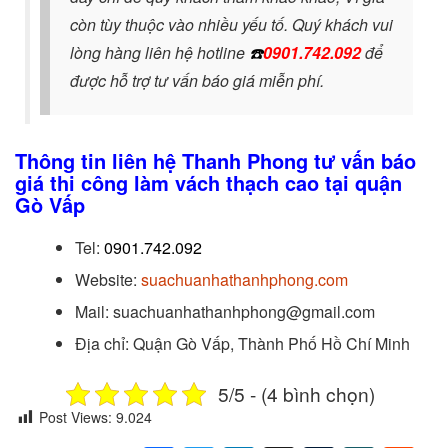
còn tùy thuộc vào nhiều yếu tố. Quý khách vui
lòng hàng liên hệ hotline
☎️
0901.742.092
để
được hỗ trợ tư vấn báo giá miễn phí.
Thông tin liên hệ Thanh Phong tư vấn báo
giá thi công làm vách thạch cao tại quận
Gò Vấp
Tel:
0901.742.092
Website:
suachuanhathanhphong.com
Mail: suachuanhathanhphong@gmail.com
Địa chỉ: Quận Gò Vấp, Thành Phố Hồ Chí Minh
5/5 - (4 bình chọn)
Post Views:
9.024