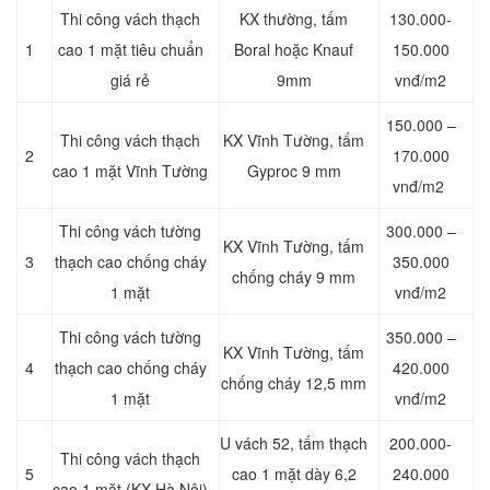
Thi công vách thạch
KX thường, tấm
130.000-
1
cao 1 mặt tiêu chuẩn
Boral hoặc Knauf
150.000
giá rẻ
9mm
vnđ/m2
150.000 –
Thi công vách thạch
KX Vĩnh Tường, tấm
2
170.000
cao 1 mặt Vĩnh Tường
Gyproc 9 mm
vnđ/m2
Thi công vách tường
300.000 –
KX Vĩnh Tường, tấm
3
thạch cao chống cháy
350.000
chống cháy 9 mm
1 mặt
vnđ/m2
Thi công vách tường
350.000 –
KX Vĩnh Tường, tấm
4
thạch cao chống cháy
420.000
chống cháy 12,5 mm
1 mặt
vnđ/m2
U vách 52, tấm thạch
200.000-
Thi công vách thạch
5
cao 1 mặt dày 6,2
240.000
cao 1 mặt (KX Hà Nội)