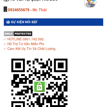
0934655679
-
Mr. Thái
SỰ KIỆN NỔI BẬT
✅ HOTLINE 0901.742.092
✅ Hỗ Trợ Tư Vấn Miễn Phí
✅ Cam Kết Uy Tín Và Chất Lượng