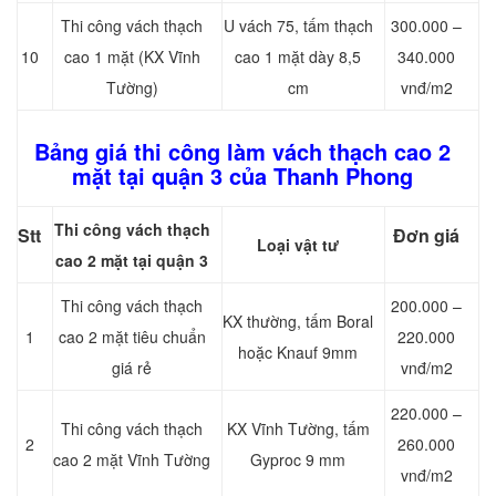
Thi công vách thạch
U vách 75, tấm thạch
300.000 –
10
cao 1 mặt (KX Vĩnh
cao 1 mặt dày 8,5
340.000
Tường)
cm
vnđ/m2
Bảng giá thi công làm vách thạch cao 2
mặt tại quận 3 của Thanh Phong
Thi công vách thạch
Stt
Đơn giá
Loại vật tư
cao 2 mặt tại quận 3
Thi công vách thạch
200.000 –
KX thường, tấm Boral
1
cao 2 mặt tiêu chuẩn
220.000
hoặc Knauf 9mm
giá rẻ
vnđ/m2
220.000 –
Thi công vách thạch
KX Vĩnh Tường, tấm
2
260.000
cao 2 mặt Vĩnh Tường
Gyproc 9 mm
vnđ/m2