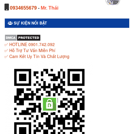
0934655679
-
Mr. Thái
SỰ KIỆN NỔI BẬT
✅ HOTLINE 0901.742.092
✅ Hỗ Trợ Tư Vấn Miễn Phí
✅ Cam Kết Uy Tín Và Chất Lượng