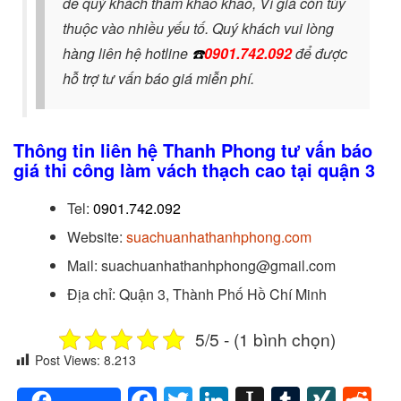
để quý khách tham khảo khảo, Vì giá còn tùy
thuộc vào nhiều yếu tố. Quý khách vui lòng
hàng liên hệ hotline
☎️
0901.742.092
để được
hỗ trợ tư vấn báo giá miễn phí.
Thông tin liên hệ Thanh Phong tư vấn báo
giá thi công làm vách thạch cao tại quận 3
Tel:
0901.742.092
Website:
suachuanhathanhphong.com
Mail: suachuanhathanhphong@gmail.com
Địa chỉ: Quận 3, Thành Phố Hồ Chí Minh
5/5 - (1 bình chọn)
Post Views:
8.213
Facebook
Twitter
LinkedIn
Instapaper
Tumblr
XIN
Re