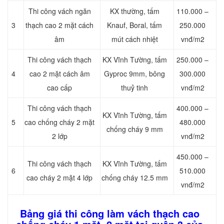
Thi công vách ngăn
KX thường, tấm
110.000 –
3
thạch cao 2 mặt cách
Knauf, Boral, tấm
250.000
âm
mút cách nhiệt
vnđ/m2
Thi công vách thạch
KX Vĩnh Tường, tấm
250.000 –
4
cao 2 mặt cách âm
Gyproc 9mm, bông
300.000
cao cấp
thuỷ tinh
vnđ/m2
Thi công vách thạch
400.000 –
KX Vĩnh Tường, tấm
5
cao chống cháy 2 mặt
480.000
chống cháy 9 mm
2 lớp
vnđ/m2
450.000 –
Thi công vách thạch
KX Vĩnh Tường, tấm
6
510.000
cao cháy 2 mặt 4 lớp
chống cháy 12.5 mm
vnđ/m2
Bảng giá thi công làm vách thạch cao