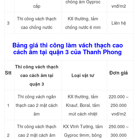
chống ẩm Gyproc
cấp
vnđ/m2
Thi công vách thạch
KX thường, tấm
3
Liên hệ
cao chống nước
chống nước 6 mm
Bảng giá thi công làm vách thạch cao
cách âm tại quận 3 của Thanh Phong
Thi công vách thạch
Stt
Đơn giá
cao cách âm tại
Loại vật tư
quận 3
Thi công vách ngăn
KX thường, tấm
220.000 –
1
thạch cao 2 mặt cách
Knauf, Boral, tấm
250.000
âm
mút cách nhiệt
vnđ/m2
Thi công vách thạch
KX Vĩnh Tường, tấm
250.000 –
2
cao 2 mặt cách âm
Gyproc 9mm, bông
300.000