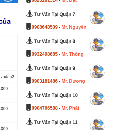
0825281514
-
Mr. Đạt
Tư Vấn Tại Quận 7
 của
0908648509
-
Mr. Nguyên
Tư Vấn Tại Quận 8
0932498685
-
Mr. Thông
Tư Vấn Tại Quận 9
 vnđ/m2
0903181486
-
Mr. Dương
.000
Tư Vấn Tại Quận 10
.000
0904706588
-
Mr. Phát
Tư Vấn Tại Quận 11
.000