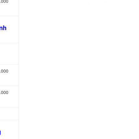
.000
anh
.000
.000
g