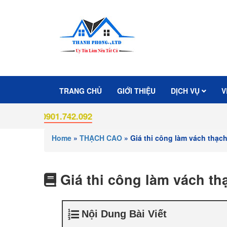
TRANG CHỦ
GIỚI THIỆU
DỊCH VỤ
V
:
0901.742.092
Home
»
THẠCH CAO
»
Giá thi công làm vách thạ
Giá thi công làm vách t
Nội Dung Bài Viết