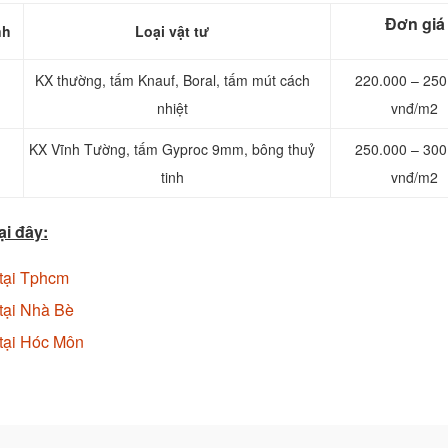
Đơn giá
nh
Loại vật tư
KX thường, tấm Knauf, Boral, tấm mút cách
220.000 – 250
nhiệt
vnđ/m2
KX Vĩnh Tường, tấm Gyproc 9mm, bông thuỷ
250.000 – 300
tinh
vnđ/m2
i đây:
 tại Tphcm
 tại Nhà Bè
 tại Hóc Môn