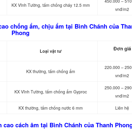
450.000 – 510
KX Vĩnh Tường, tấm chống cháy 12.5 mm
vnđ/m2
 cao chống ẩm, chịu ẩm tại Bình Chánh của Th
Phong
Đơn giá
Loại vật tư
220.000 – 250
KX thường, tấm chống ẩm
vnđ/m2
250.000 – 290
KX Vĩnh Tường, tấm chống ẩm Gyproc
vnđ/m2
KX thường, tấm chống nước 6 mm
Liên hệ
ch cao cách âm tại Bình Chánh của Thanh Phon