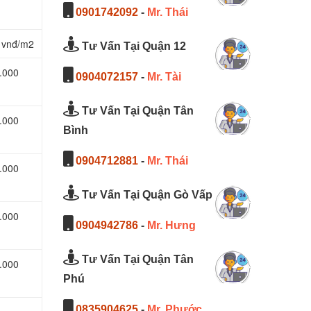
0901742092
-
Mr. Thái
 vnđ/m2
Tư Vấn Tại Quận 12
.000
0904072157
-
Mr. Tài
Tư Vấn Tại Quận Tân
.000
Bình
0904712881
-
Mr. Thái
.000
Tư Vấn Tại Quận Gò Vấp
.000
0904942786
-
Mr. Hưng
Tư Vấn Tại Quận Tân
.000
Phú
0835904625
-
Mr. Phước