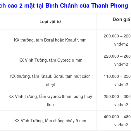
ạch cao 2 mặt tại Bình Chánh của Thanh Phong
Đơn giá
h
Loại vật tư
200.000 – 220
KX thường, tấm Boral hoặc Knauf 9mm
vnđ/m2
220.000 – 260
KX Vĩnh Tường, tấm Gyproc 9 mm
vnđ/m2
KX thường, tấm Knauf, Boral, tấm mút cách
110.000 – 250
nhiệt
vnđ/m2
KX Vĩnh Tường, tấm Gyproc 9mm, bông thuỷ
250.000 – 300
tinh
vnđ/m2
400.000 – 480
KX Vĩnh Tường, tấm chống cháy 9 mm
vnđ/m2