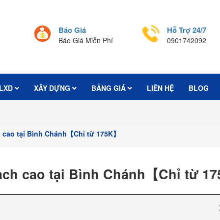
Báo Giá
Hỗ Trợ 24/7
Báo Giá Miễn Phí
0901742092
LXD
XÂY DỰNG
BẢNG GIÁ
LIÊN HỆ
BLOG
ch cao tại Bình Chánh【Chỉ từ 175K】
hạch cao tại Bình Chánh【Chỉ từ 1