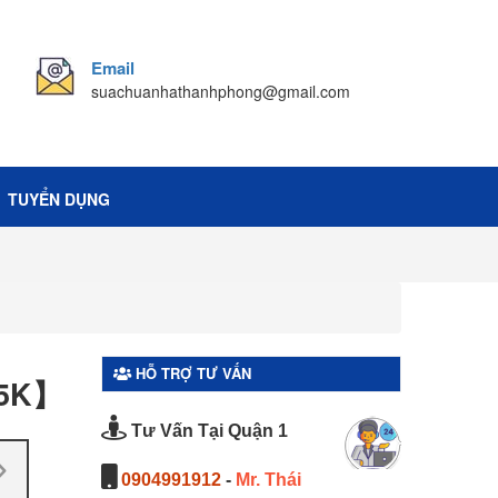
Email
suachuanhathanhphong@gmail.com
TUYỂN DỤNG
HỖ TRỢ TƯ VẤN
75K】
Tư Vấn Tại Quận 1
0904991912
-
Mr. Thái