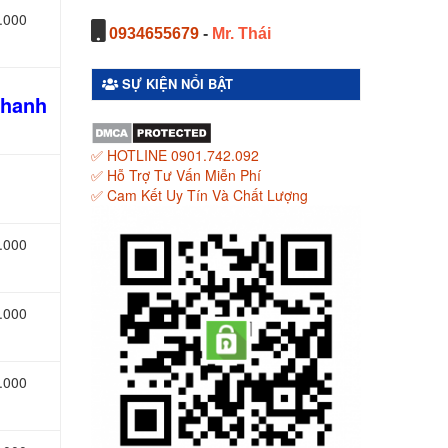
.000
0934655679
-
Mr. Thái
SỰ KIỆN NỔI BẬT
Thanh
✅ HOTLINE 0901.742.092
✅ Hỗ Trợ Tư Vấn Miễn Phí
✅ Cam Kết Uy Tín Và Chất Lượng
.000
.000
.000