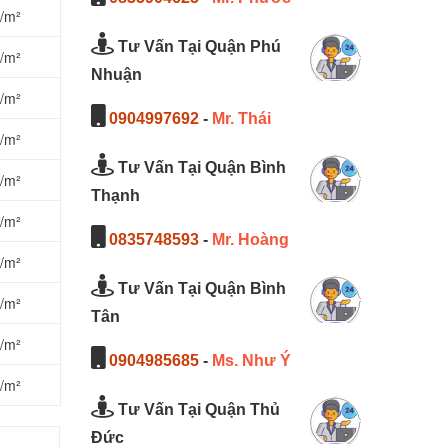
/m²
Tư Vấn Tại Quận Phú
/m²
Nhuận
/m²
0904997692
-
Mr. Thái
/m²
Tư Vấn Tại Quận Bình
/m²
Thạnh
/m²
0835748593
-
Mr. Hoàng
/m²
Tư Vấn Tại Quận Bình
/m²
Tân
/m²
0904985685
-
Ms. Như Ý
/m²
Tư Vấn Tại Quận Thủ
Đức