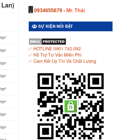
 Lan)
0934655679
-
Mr. Thái
SỰ KIỆN NỔI BẬT
/m²
✅ HOTLINE 0901.742.092
/m²
✅ Hỗ Trợ Tư Vấn Miễn Phí
✅ Cam Kết Uy Tín Và Chất Lượng
/m²
/m²
/m²
/m²
/m²
/m²