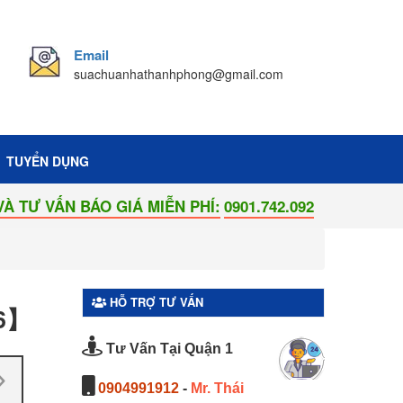
Email
suachuanhathanhphong@gmail.com
TUYỂN DỤNG
BÁO GIÁ MIỄN PHÍ:
0901.742.092
HỖ TRỢ TƯ VẤN
26】
Tư Vấn Tại Quận 1
0904991912
-
Mr. Thái