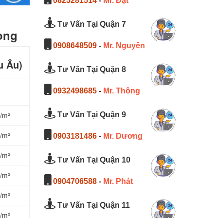
0825281514
-
Mr. Đạt
Tư Vấn Tại Quận 7
ong
0908648509
-
Mr. Nguyên
u Âu)
Tư Vấn Tại Quận 8
0932498685
-
Mr. Thông
g/m²
Tư Vấn Tại Quận 9
g/m²
0903181486
-
Mr. Dương
g/m²
Tư Vấn Tại Quận 10
g/m²
0904706588
-
Mr. Phát
g/m²
Tư Vấn Tại Quận 11
g/m²