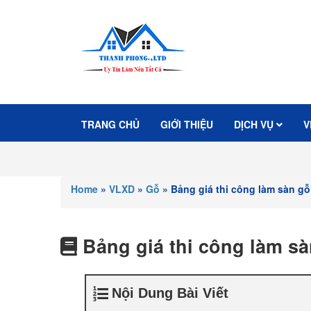
TRANG CHỦ
GIỚI THIỆU
DỊCH VỤ
V
Home
»
VLXD
»
Gỗ
»
Bảng giá thi công làm sàn g
Bảng giá thi công làm s
Nội Dung Bài Viết