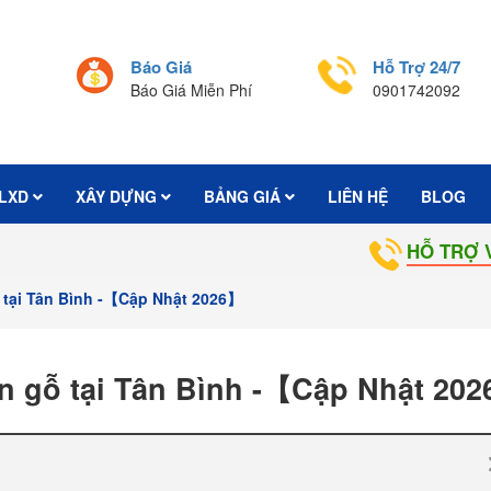
Báo Giá
Hỗ Trợ 24/7
Báo Giá Miễn Phí
0901742092
LXD
XÂY DỰNG
BẢNG GIÁ
LIÊN HỆ
BLOG
HỖ TRỢ VÀ TƯ VẤN 
ỗ tại Tân Bình -【Cập Nhật 2026】
àn gỗ tại Tân Bình -【Cập Nhật 20