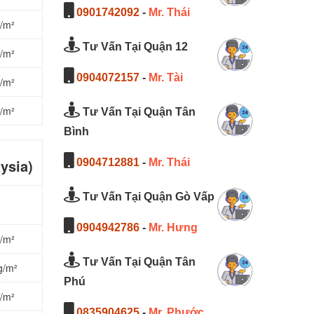
0901742092
-
Mr. Thái
g/m²
Tư Vấn Tại Quận 12
g/m²
0904072157
-
Mr. Tài
g/m²
g/m²
Tư Vấn Tại Quận Tân
Bình
ysia)
0904712881
-
Mr. Thái
Tư Vấn Tại Quận Gò Vấp
0904942786
-
Mr. Hưng
/m²
Tư Vấn Tại Quận Tân
g/m²
Phú
/m²
0835904625
-
Mr. Phước