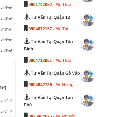
0901742092
-
Mr. Thái
 vnđ/m²
Tư Vấn Tại Quận 12
 vnđ/m²
 vnđ/m²
0904072157
-
Mr. Tài
 vnđ/m²
Tư Vấn Tại Quận Tân
Bình
 vnđ/m²
0904712881
-
Mr. Thái
Tư Vấn Tại Quận Gò Vấp
0904942786
-
Mr. Hưng
m²)
Tư Vấn Tại Quận Tân
 vnđ/m²
Phú
 vnđ/m²
0835904625
-
Mr. Phước