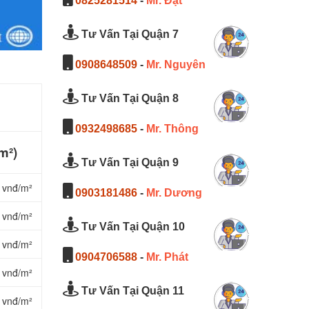
0825281514
-
Mr. Đạt
Tư Vấn Tại Quận 7
0908648509
-
Mr. Nguyên
Tư Vấn Tại Quận 8
0932498685
-
Mr. Thông
m²)
Tư Vấn Tại Quận 9
 vnđ/m²
0903181486
-
Mr. Dương
 vnđ/m²
Tư Vấn Tại Quận 10
 vnđ/m²
0904706588
-
Mr. Phát
 vnđ/m²
Tư Vấn Tại Quận 11
 vnđ/m²