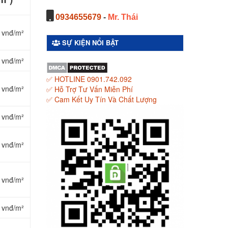
0934655679
-
Mr. Thái
 vnđ/m²
SỰ KIỆN NỔI BẬT
 vnđ/m²
✅ HOTLINE 0901.742.092
 vnđ/m²
✅ Hỗ Trợ Tư Vấn Miễn Phí
✅ Cam Kết Uy Tín Và Chất Lượng
 vnđ/m²
 vnđ/m²
 vnđ/m²
 vnđ/m²