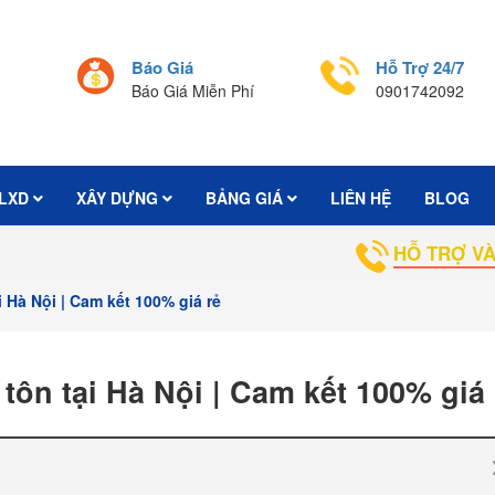
Báo Giá
Hỗ Trợ 24/7
Báo Giá Miễn Phí
0901742092
LXD
XÂY DỰNG
BẢNG GIÁ
LIÊN HỆ
BLOG
HỖ TRỢ VÀ TƯ VẤN BÁ
i Hà Nội | Cam kết 100% giá rẻ
tôn tại Hà Nội | Cam kết 100% giá 