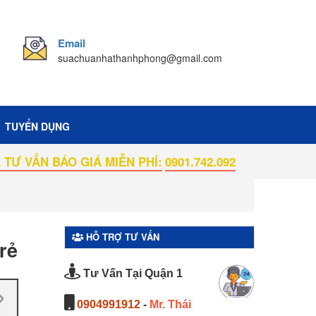
Email
suachuanhathanhphong@gmail.com
TUYỂN DỤNG
O GIÁ MIỄN PHÍ:
0901.742.092
HỖ TRỢ TƯ VẤN
rẻ
Tư Vấn Tại Quận 1
0904991912
-
Mr. Thái