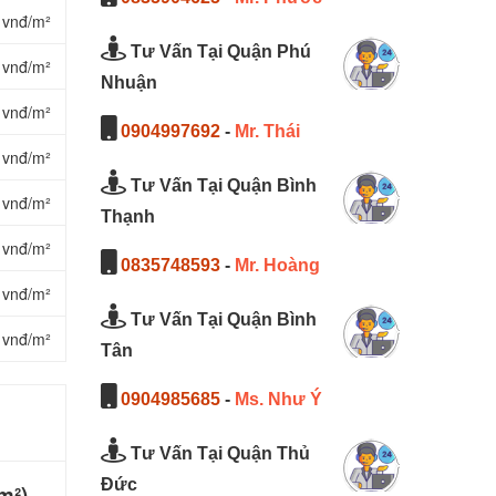
 vnđ/m²
Tư Vấn Tại Quận Phú
 vnđ/m²
Nhuận
 vnđ/m²
0904997692
-
Mr. Thái
 vnđ/m²
Tư Vấn Tại Quận Bình
 vnđ/m²
Thạnh
 vnđ/m²
0835748593
-
Mr. Hoàng
 vnđ/m²
Tư Vấn Tại Quận Bình
 vnđ/m²
Tân
0904985685
-
Ms. Như Ý
Tư Vấn Tại Quận Thủ
Đức
m²)