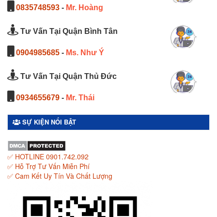
0835748593
-
Mr. Hoàng
Tư Vấn Tại Quận Bình Tân
0904985685
-
Ms. Như Ý
Tư Vấn Tại Quận Thủ Đức
0934655679
-
Mr. Thái
SỰ KIỆN NỔI BẬT
✅ HOTLINE 0901.742.092
✅ Hỗ Trợ Tư Vấn Miễn Phí
✅ Cam Kết Uy Tín Và Chất Lượng