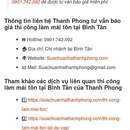
0901.742.092
để được tư vấn báo giá miễn phí.
Thông tin liên hệ Thanh Phong tư vấn báo
giá thi công làm mái tôn tại Bình Tân
☎️
Hotline:
0901.742.092
🏠
Địa chỉ: Chi nhánh tại Bình Tân
🌍
Website:
Suachuanhathanhphong.com
📧
Mail: Suachuanhathanhphong@gmail.com
Tham khảo các dịch vụ liên quan thi công
làm mái tôn tại Bình Tân của Thanh Phong
1️⃣
https://suachuanhathanhphong.com/thi-cong-
lam-mai-ton/
2️⃣
https://suachuanhathanhphong.com/thi-cong-
lam-mai-ton-tai-go-vap/