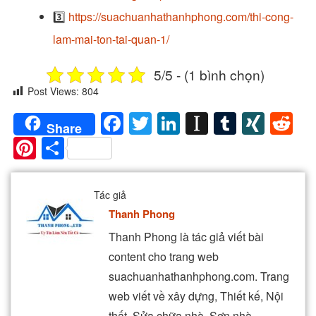
3️⃣
https://suachuanhathanhphong.com/thi-cong-
lam-mai-ton-tai-quan-1/
5/5 - (1 bình chọn)
Post Views:
804
Facebook
Twitter
LinkedIn
Instapaper
Tumblr
XIN
Re
Share
Pinterest
Share
Tác giả
Thanh Phong
Thanh Phong là tác giả viết bài
content cho trang web
suachuanhathanhphong.com. Trang
web viết về xây dựng, Thiết kế, Nội
thất, Sửa chữa nhà, Sơn nhà,