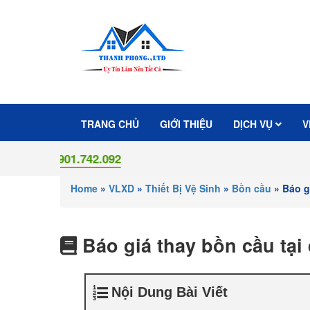
TRANG CHỦ
GIỚI THIỆU
DỊCH VỤ
V
0901.742.092
Home
»
VLXD
»
Thiết Bị Vệ Sinh
»
Bồn cầu
»
Báo g
Báo giá thay bồn cầu tạ
Nội Dung Bài Viết