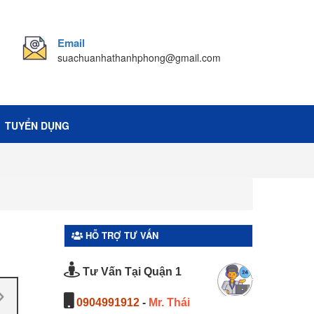
Email
suachuanhathanhphong@gmail.com
TUYỂN DỤNG
HỖ TRỢ TƯ VẤN
】
Tư Vấn Tại Quận 1
0904991912
-
Mr. Thái