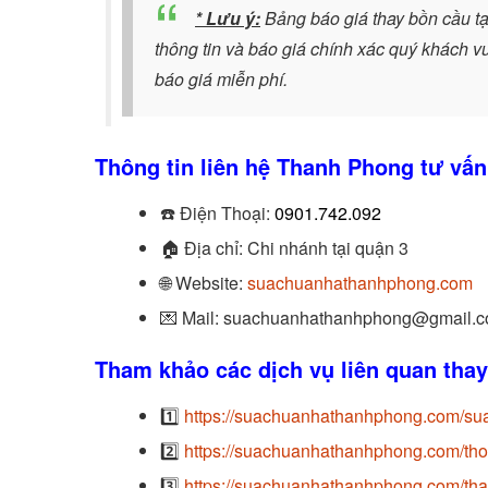
* Lưu ý:
Bảng báo giá thay bồn cầu t
thông tin và báo giá chính xác quý khách vu
báo giá miễn phí.
Thông tin liên hệ Thanh Phong tư vấn
☎️
Điện Thoại:
0901.742.092
🏠
Địa chỉ: Chi nhánh tại quận 3
🌐 Website:
suachuanhathanhphong.com
💌 Mail: suachuanhathanhphong@gmail.
Tham khảo các dịch vụ liên quan tha
1️⃣
https://suachuanhathanhphong.com/su
2️⃣
https://suachuanhathanhphong.com/tho
3️⃣
https://suachuanhathanhphong.com/tha