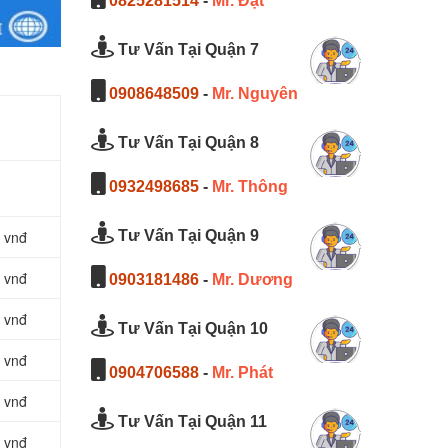
0825281514
-
Mr. Đạt
Tư Vấn Tại Quận 7
0908648509
-
Mr. Nguyên
Tư Vấn Tại Quận 8
0932498685
-
Mr. Thông
 vnđ
Tư Vấn Tại Quận 9
 vnđ
0903181486
-
Mr. Dương
 vnđ
Tư Vấn Tại Quận 10
 vnđ
0904706588
-
Mr. Phát
 vnđ
Tư Vấn Tại Quận 11
 vnđ