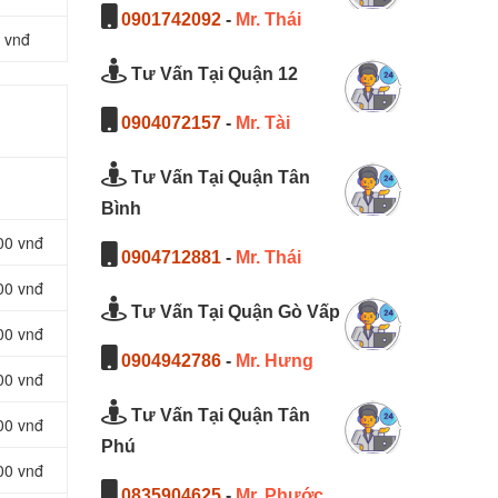
0901742092
-
Mr. Thái
 vnđ
Tư Vấn Tại Quận 12
0904072157
-
Mr. Tài
Tư Vấn Tại Quận Tân
Bình
00 vnđ
0904712881
-
Mr. Thái
00 vnđ
Tư Vấn Tại Quận Gò Vấp
00 vnđ
0904942786
-
Mr. Hưng
00 vnđ
Tư Vấn Tại Quận Tân
00 vnđ
Phú
00 vnđ
0835904625
-
Mr. Phước