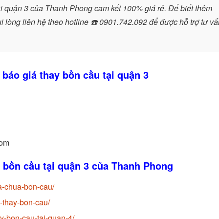
ại quận 3 của Thanh Phong cam kết 100% giá rẻ. Để biết thêm
i lòng liên hệ theo hotline
☎️
0901.742.092 để được hỗ trợ tư vấ
 báo giá thay bồn cầu tại quận 3
com
y bồn cầu tại quận 3 của Thanh Phong
a-chua-bon-cau/
-thay-bon-cau/
y-bon-cau-tai-quan-4/