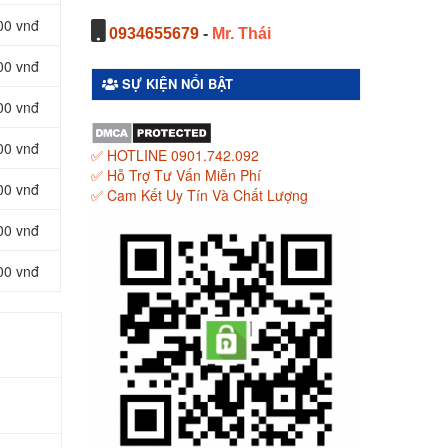
00 vnđ
0934655679
-
Mr. Thái
00 vnđ
SỰ KIỆN NỔI BẬT
00 vnđ
00 vnđ
✅ HOTLINE 0901.742.092
✅ Hỗ Trợ Tư Vấn Miễn Phí
00 vnđ
✅ Cam Kết Uy Tín Và Chất Lượng
00 vnđ
00 vnđ