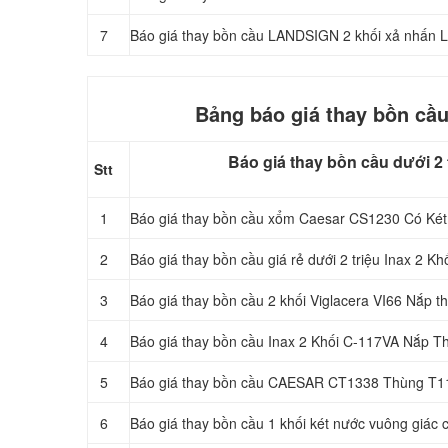
7
Báo giá thay bồn cầu LANDSIGN 2 khối xả nhấn
Bảng báo giá thay bồn cầu
Báo giá thay bồn cầu dưới 2 t
Stt
1
Báo giá thay bồn cầu xổm Caesar CS1230 Có Ké
2
Báo giá thay bồn cầu giá rẻ dưới 2 triệu Inax 2 
3
Báo giá thay bồn cầu 2 khối Viglacera VI66 Nắp 
4
Báo giá thay bồn cầu Inax 2 Khối C-117VA Nắp Thư
5
Báo giá thay bồn cầu CAESAR CT1338 Thùng T1
6
Báo giá thay bồn cầu 1 khối két nước vuông giác