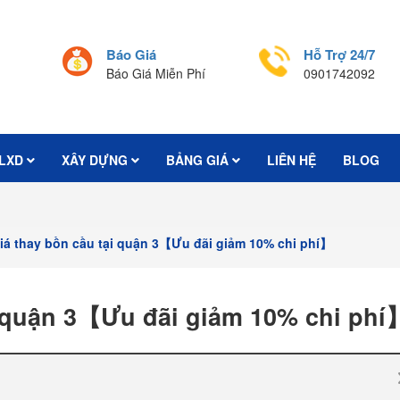
Báo Giá
Hỗ Trợ 24/7
Báo Giá Miễn Phí
0901742092
LXD
XÂY DỰNG
BẢNG GIÁ
LIÊN HỆ
BLOG
iá thay bồn cầu tại quận 3【Ưu đãi giảm 10% chi phí】
i quận 3【Ưu đãi giảm 10% chi phí