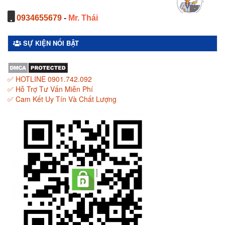
0934655679
-
Mr. Thái
SỰ KIỆN NỔI BẬT
✅ HOTLINE 0901.742.092
✅ Hỗ Trợ Tư Vấn Miễn Phí
✅ Cam Kết Uy Tín Và Chất Lượng