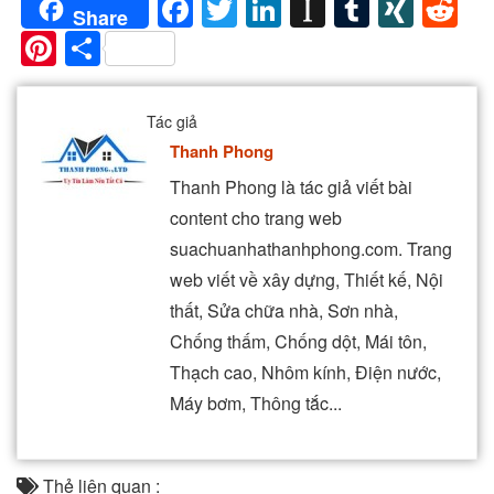
Facebook
Twitter
LinkedIn
Instapaper
Tumblr
XIN
Re
Share
Pinterest
Share
Tác giả
Thanh Phong
Thanh Phong là tác giả viết bài
content cho trang web
suachuanhathanhphong.com. Trang
web viết về xây dựng, Thiết kế, Nội
thất, Sửa chữa nhà, Sơn nhà,
Chống thấm, Chống dột, Mái tôn,
Thạch cao, Nhôm kính, Điện nước,
Máy bơm, Thông tắc...
Thẻ liên quan :