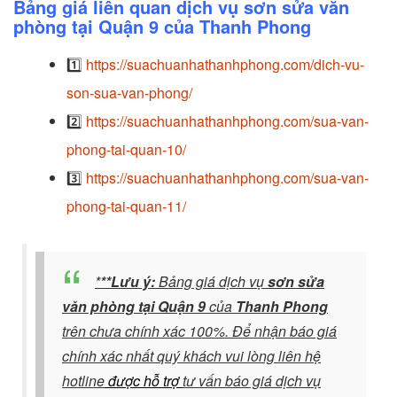
Bảng giá liên quan dịch vụ sơn sửa văn
phòng tại Quận 9 của Thanh Phong
1️⃣
https://suachuanhathanhphong.com/dich-vu-
son-sua-van-phong/
2️⃣
https://suachuanhathanhphong.com/sua-van-
phong-tai-quan-10/
3️⃣
https://suachuanhathanhphong.com/sua-van-
phong-tai-quan-11/
*
**Lưu ý:
Bảng giá dịch vụ
sơn sửa
văn phòng tại Quận 9
của
Thanh Phong
trên chưa chính xác 100%. Để nhận báo giá
chính xác nhất quý khách vui lòng liên hệ
hotline
được
hỗ trợ
tư vấn báo giá dịch vụ