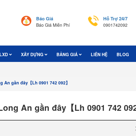
Báo Giá
Hỗ Trợ 24/7
Báo Giá Miễn Phí
0901742092
LXD
XÂY DỰNG
BẢNG GIÁ
LIÊN HỆ
BLOG
ong An gần đây【Lh 0901 742 092】
i Long An gần đây【Lh 0901 742 0