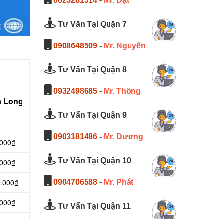
0825281514
-
Mr. Đạt
Tư Vấn Tại Quận 7
0908648509
-
Mr. Nguyên
Tư Vấn Tại Quận 8
0932498685
-
Mr. Thông
à Long
Tư Vấn Tại Quận 9
0903181486
-
Mr. Dương
.000₫
Tư Vấn Tại Quận 10
.000₫
0.000₫
0904706588
-
Mr. Phát
.000₫
Tư Vấn Tại Quận 11