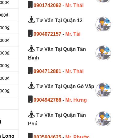
.000₫
0901742092
-
Mr. Thái
000₫
Tư Vấn Tại Quận 12
.000₫
0904072157
-
Mr. Tài
.000₫
Tư Vấn Tại Quận Tân
.000₫
Bình
.000₫
0904712881
-
Mr. Thái
.000₫
Tư Vấn Tại Quận Gò Vấp
.000₫
0904942786
-
Mr. Hưng
Tư Vấn Tại Quận Tân
n
Phú
à Long
0835904625
-
Mr. Phước