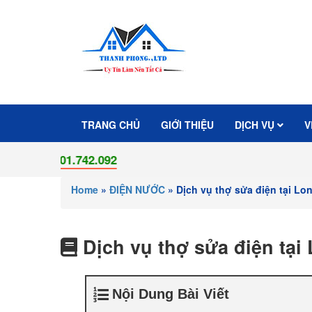
TRANG CHỦ
GIỚI THIỆU
DỊCH VỤ
V
901.742.092
Home
»
ĐIỆN NƯỚC
»
Dịch vụ thợ sửa điện tại L
Dịch vụ thợ sửa điện tạ
Nội Dung Bài Viết