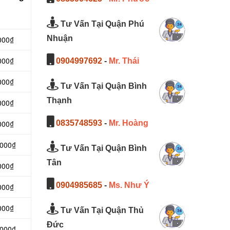
Tư Vấn Tại Quận Phú
Nhuận
000₫
000₫
0904997692
-
Mr. Thái
000₫
Tư Vấn Tại Quận Bình
Thạnh
000₫
000₫
0835748593
-
Mr. Hoàng
.000₫
Tư Vấn Tại Quận Bình
Tân
000₫
0904985685
-
Ms. Như Ý
000₫
000₫
Tư Vấn Tại Quận Thủ
Đức
.000₫