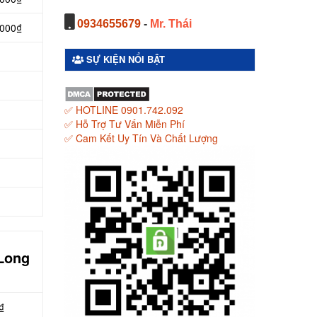
0934655679
-
Mr. Thái
.000₫
SỰ KIỆN NỔI BẬT
✅ HOTLINE 0901.742.092
✅ Hỗ Trợ Tư Vấn Miễn Phí
✅ Cam Kết Uy Tín Và Chất Lượng
 Long
₫