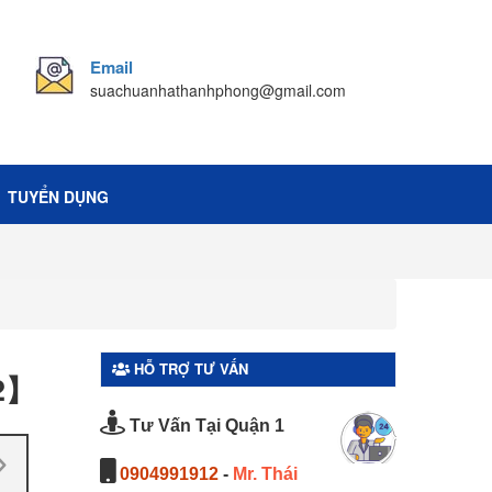
Email
suachuanhathanhphong@gmail.com
TUYỂN DỤNG
HỖ TRỢ TƯ VẤN
92】
Tư Vấn Tại Quận 1
0904991912
-
Mr. Thái