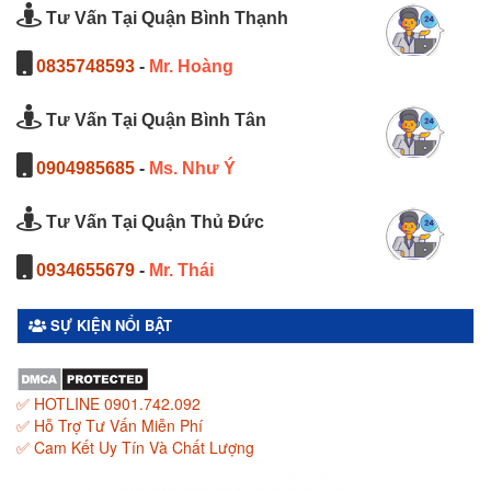
Tư Vấn Tại Quận Bình Thạnh
0835748593
-
Mr. Hoàng
Tư Vấn Tại Quận Bình Tân
0904985685
-
Ms. Như Ý
Tư Vấn Tại Quận Thủ Đức
0934655679
-
Mr. Thái
SỰ KIỆN NỔI BẬT
✅ HOTLINE 0901.742.092
✅ Hỗ Trợ Tư Vấn Miễn Phí
✅ Cam Kết Uy Tín Và Chất Lượng