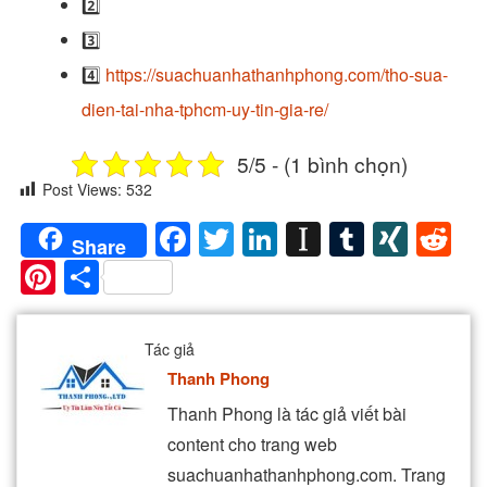
2️⃣
3️⃣
4️⃣
https://suachuanhathanhphong.com/tho-sua-
dien-tai-nha-tphcm-uy-tin-gia-re/
5/5 - (1 bình chọn)
Post Views:
532
Facebook
Twitter
LinkedIn
Instapaper
Tumblr
XIN
Re
Share
Pinterest
Share
Tác giả
Thanh Phong
Thanh Phong là tác giả viết bài
content cho trang web
suachuanhathanhphong.com. Trang