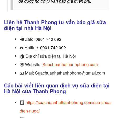
để được hỗ trợ tư vấn báo giá miễn phí.
Liên hệ Thanh Phong tư vấn báo giá sửa
điện tại nhà Hà Nội
📲
Zalo:
0901 742 092
☎️
Hotline:
0901 742 092
🏠
Địa chỉ sửa điện tại Hà Nội
🌍
Website:
Suachuanhathanhphong.com
📧
Mail: Suachuanhathanhphong@gmail.com
Các bài viết liên quan dịch vụ sửa điện tại
Hà Nội của Thanh Phong
1️⃣
https://suachuanhathanhphong.com/sua-chua-
dien-nuoc/