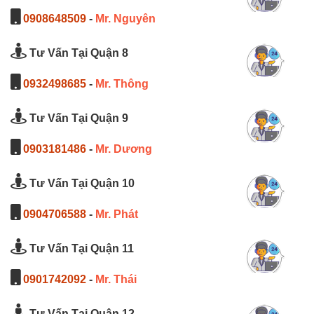
0908648509
-
Mr. Nguyên
Tư Vấn Tại Quận 8
0932498685
-
Mr. Thông
Tư Vấn Tại Quận 9
0903181486
-
Mr. Dương
Tư Vấn Tại Quận 10
0904706588
-
Mr. Phát
Tư Vấn Tại Quận 11
0901742092
-
Mr. Thái
Tư Vấn Tại Quận 12