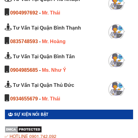
0904997692
-
Mr. Thái
Tư Vấn Tại Quận Bình Thạnh
0835748593
-
Mr. Hoàng
Tư Vấn Tại Quận Bình Tân
0904985685
-
Ms. Như Ý
Tư Vấn Tại Quận Thủ Đức
0934655679
-
Mr. Thái
SỰ KIỆN NỔI BẬT
✅ HOTLINE 0901.742.092