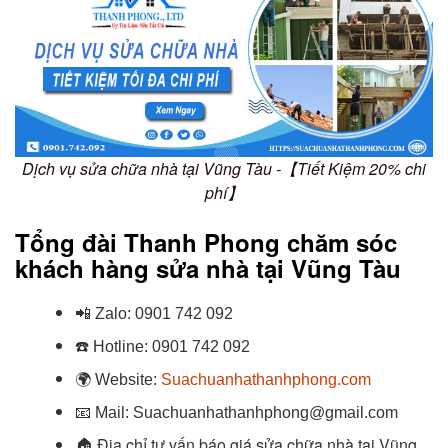
Dịch vụ sửa chữa nhà tại Vũng Tàu -【Tiết Kiệm 20% chi
phí】
Tổng đài Thanh Phong chăm sóc
khách hàng sửa nhà tại Vũng Tàu
📲
Zalo:
0901 742 092
☎️
Hotline:
0901 742 092
🌍
Website:
Suachuanhathanhphong.com
📧
Mail: Suachuanhathanhphong@gmail.com
🏠
Địa chỉ tư vấn báo giá sửa chữa nhà tại Vũng