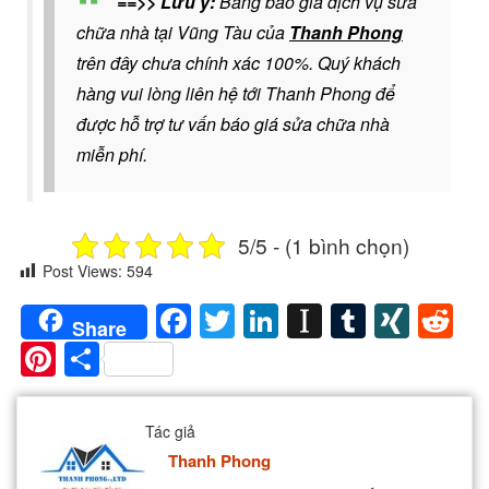
==>> Lưu ý:
Bảng báo giá dịch vụ sửa
chữa nhà tại Vũng Tàu của
Thanh Phong
trên đây chưa chính xác 100%. Quý khách
hàng vui lòng liên hệ tới Thanh Phong để
được
hỗ trợ tư vấn báo giá sửa chữa nhà
miễn phí.
5/5 - (1 bình chọn)
Post Views:
594
Facebook
Twitter
LinkedIn
Instapaper
Tumblr
XIN
Re
Share
Pinterest
Share
Tác giả
Thanh Phong